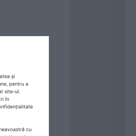
atea și
une, pentru a
t site-ul.
ri în
nfidențialitate
mneavoastră cu