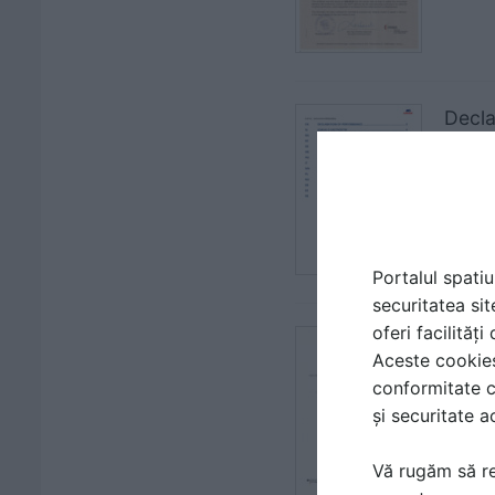
Decl
| CERT
URSA
Portalul spatiu
securitatea sit
oferi facilităț
Cert
Aceste cookies 
| CER
conformitate c
URSA
și securitate a
Vă rugăm să re