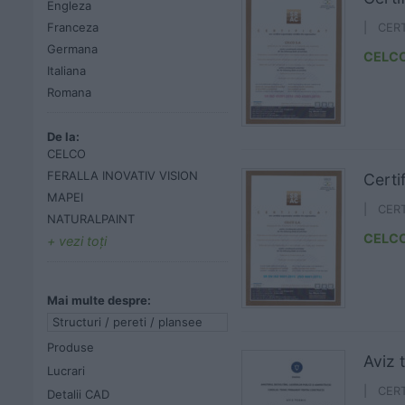
Engleza
Franceza
| CER
Germana
CELC
Italiana
Romana
De la:
CELCO
FERALLA INOVATIV VISION
Certi
MAPEI
| CER
NATURALPAINT
CELC
vezi toţi
Mai multe despre:
Structuri / pereti / plansee
Produse
Aviz 
Lucrari
| CER
Detalii CAD