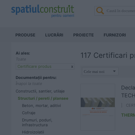
PRODUSE
LUCRĂRI
PROIECTE
FURNIZORI
Ai ales:
117 Certificari 
Toate
Certificare produs
x
Documentații pentru:
Înapoi la toate
Decl
Constructii, santier, utilaje
TEC
Structuri / pereti / plansee
Beton, mortar, aditivi
| CER
Cofraje
THER
Drumuri, poduri,
infrastructura
Hidroizolatii