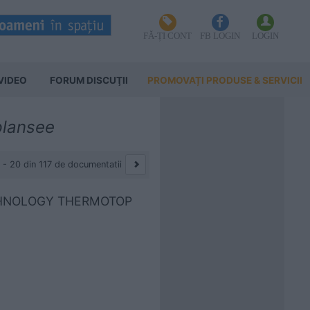
FĂ-ȚI CONT
FB LOGIN
LOGIN
VIDEO
FORUM DISCUŢII
PROMOVAȚI PRODUSE & SERVICII
 plansee
1 - 20 din 117 de documentatii
TECHNOLOGY THERMOTOP