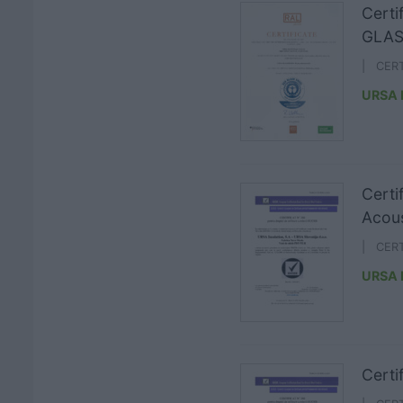
Cert
GLAS
| CER
URSA
Cert
Acous
| CER
URSA
Certi