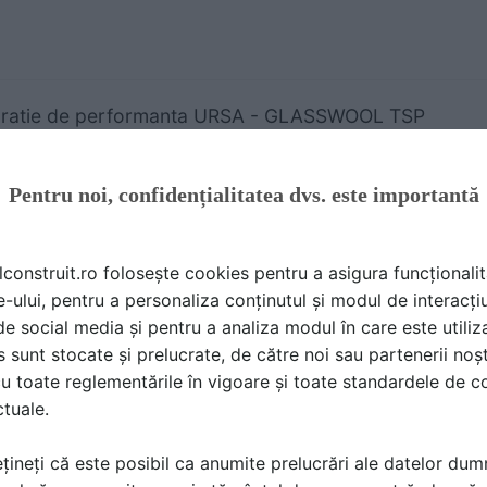
aratie de performanta URSA - GLASSWOOL TSP
IFICARE PRODUS | 29 P | LIMBA: EN, FR, IT, GE
 ROMANIA
Pentru noi, confidențialitatea dvs. este importantă
lconstruit.ro folosește cookies pentru a asigura funcționalit
e-ului, pentru a personaliza conținutul și modul de interacți
i de social media și pentru a analiza modul în care este utiliza
ificat Blue Angel Euceb URSA - GLASSWOOL TSP
sunt stocate și prelucrate, de către noi sau partenerii noșt
TIFICARE PRODUS | 1 P | LIMBA: RO
u toate reglementările în vigoare și toate standardele de co
 ROMANIA
ctuale.
țineți că este posibil ca anumite prelucrări ale datelor du