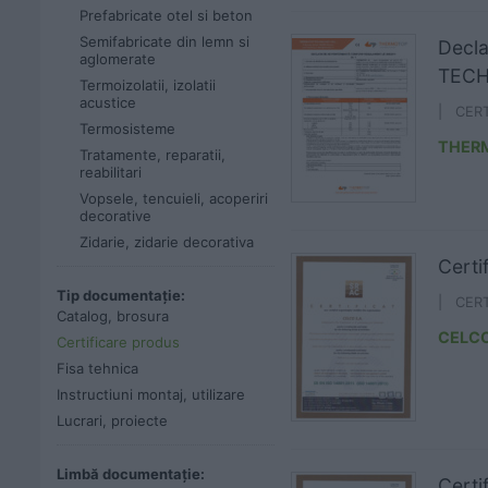
Prefabricate otel si beton
Semifabricate din lemn si
Decl
aglomerate
TECH
Termoizolatii, izolatii
acustice
| CER
Termosisteme
THER
Tratamente, reparatii,
reabilitari
Vopsele, tencuieli, acoperiri
decorative
Zidarie, zidarie decorativa
Certi
Tip documentație:
| CERT
Catalog, brosura
CELC
Certificare produs
Fisa tehnica
Instructiuni montaj, utilizare
Lucrari, proiecte
Limbă documentație:
Certi