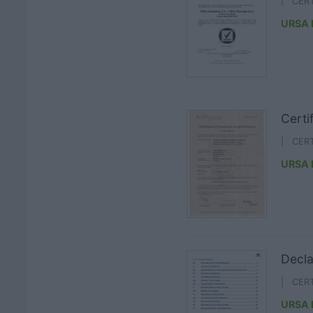
| CER
URSA
Certi
| CER
URSA
Decla
| CER
URSA