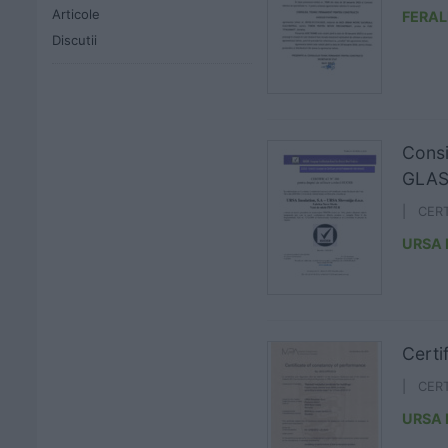
Articole
FERAL
Discutii
Consi
GLAS
| CER
URSA
Cert
| CER
URSA