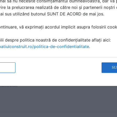
nal să nu necesite consimțământul dumneavoastră, dar vă 
ire la prelucrarea realizată de către noi și partenerii noștr
mai sus utilizând butonul SUNT DE ACORD de mai jos.
aratie de performanta URSA - GLASSWOOL FDP 5, G
SWOOL DF Acoustic
tinuare, vă exprimați acordul implicit asupra folosirii cooki
IFICARE PRODUS | 29 P | LIMBA: IT, RO, FR, EN
ii despre politica noastră de confidențialitate aflați aici:
 ROMANIA
atiulconstruit.ro/politica-de-confidentialitate
.
ificat de performanta URSA - GLASSWOOL DF Acoust
SU
TIFICARE PRODUS | 13 P | LIMBA: EN
 ROMANIA