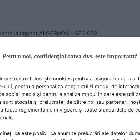
tenta la impact ALGERNON - SEC 058
TIFICARE PRODUS | 5 P | LIMBA: RO
RNON
Pentru noi, confidențialitatea dvs. este importantă
lconstruit.ro folosește cookies pentru a asigura funcționalit
e-ului, pentru a personaliza conținutul și modul de interacți
i de social media și pentru a analiza modul în care este utiliza
tenta la impact ALGERNON - SEC 054
sunt stocate și prelucrate, de către noi sau partenerii noșt
TIFICARE PRODUS | 8 P | LIMBA: RO
u toate reglementările în vigoare și toate standardele de co
RNON
ctuale.
țineți că este posibil ca anumite prelucrări ale datelor du