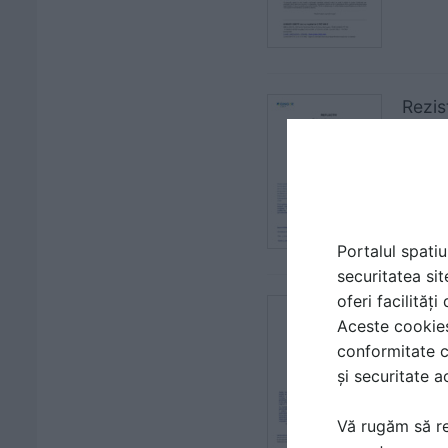
Rezis
| CER
ALGE
Portalul spatiu
securitatea sit
oferi facilităț
Rezis
Aceste cookies 
| CER
conformitate c
ALGE
și securitate a
Vă rugăm să re