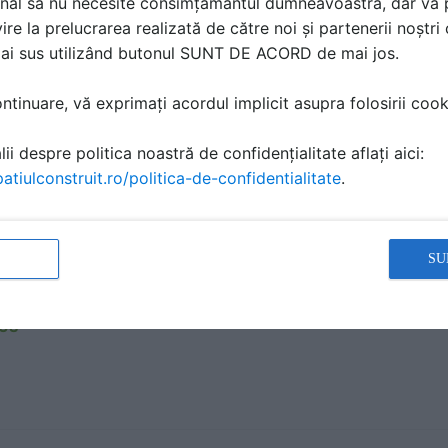
nal să nu necesite consimțământul dumneavoastră, dar vă 
ire la prelucrarea realizată de către noi și partenerii noștr
mai sus utilizând butonul SUNT DE ACORD de mai jos.
cu vid - certificare ETA 200048 SIBELIUS
TIFICARE PRODUS | 1 P | LIMBA: EN
tinuare, vă exprimați acordul implicit asupra folosirii cooki
IUS
ii despre politica noastră de confidențialitate aflați aici:
atiulconstruit.ro/politica-de-confidentialitate
.
cu vid - certificare EAD 300021-00-04-04 SIBELIUS
SU
TIFICARE PRODUS | 1 P | LIMBA: EN
IUS