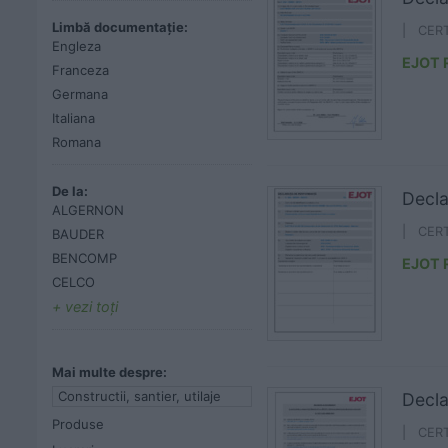
Limbă documentație:
| CER
Engleza
EJOT
Franceza
Germana
Italiana
Romana
De la:
Decla
ALGERNON
| CER
BAUDER
BENCOMP
EJOT
CELCO
vezi toţi
Mai multe despre:
Constructii, santier, utilaje
Decla
Produse
| CER