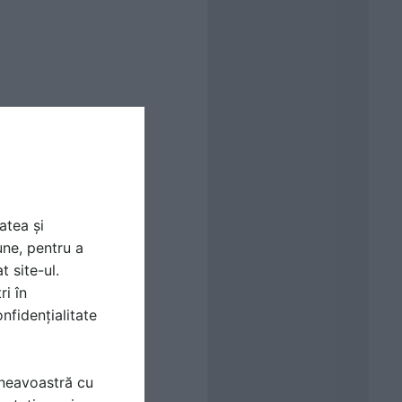
atea și
une, pentru a
t site-ul.
ri în
nfidențialitate
mneavoastră cu