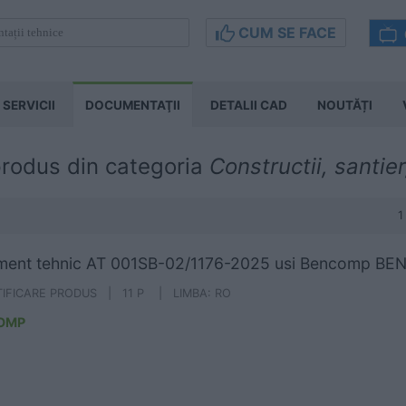
CUM SE FACE
SERVICII
DOCUMENTAŢII
DETALII CAD
NOUTĂȚI
 produs din categoria
Constructii, santier,
1
ment tehnic AT 001SB-02/1176-2025 usi Bencomp B
TIFICARE PRODUS | 11 P | LIMBA: RO
OMP