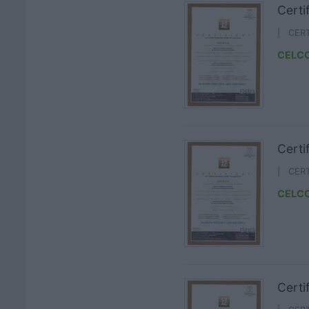
Certi
| CERT
CELC
Certi
| CER
CELC
Certi