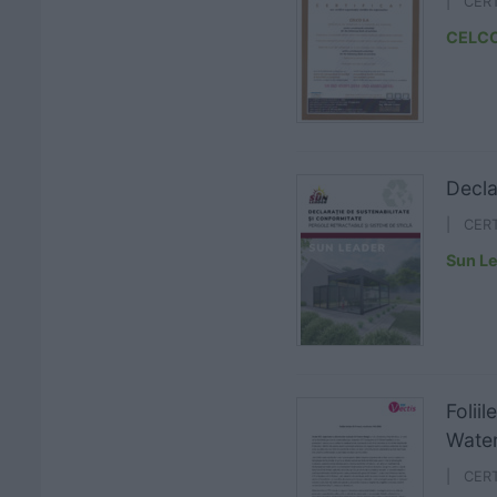
| CER
CELC
Decla
| CER
Sun L
Folii
Water
| CER