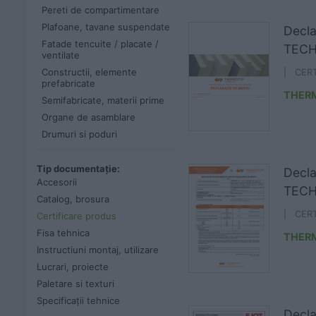
Pereti de compartimentare
Plafoane, tavane suspendate
Decl
Fatade tencuite / placate /
TEC
ventilate
Constructii, elemente
| CER
prefabricate
THER
Semifabricate, materii prime
Organe de asamblare
Drumuri si poduri
Tip documentație:
Decl
Accesorii
TECH
Catalog, brosura
| CER
Certificare produs
Fisa tehnica
THER
Instructiuni montaj, utilizare
Lucrari, proiecte
Paletare si texturi
Specificații tehnice
Decla