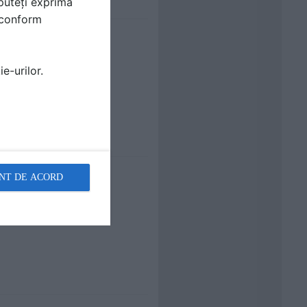
puteți exprima
i conform
e-urilor.
NT DE ACORD