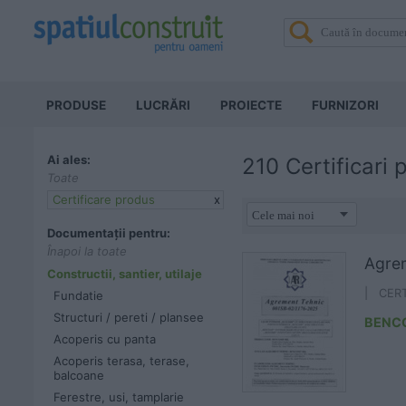
PRODUSE
LUCRĂRI
PROIECTE
FURNIZORI
Ai ales:
210 Certificari
Toate
Certificare produs
x
Documentații pentru:
Înapoi la toate
Agre
Constructii, santier, utilaje
| CER
Fundatie
Structuri / pereti / plansee
BENC
Acoperis cu panta
Acoperis terasa, terase,
balcoane
Ferestre, usi, tamplarie