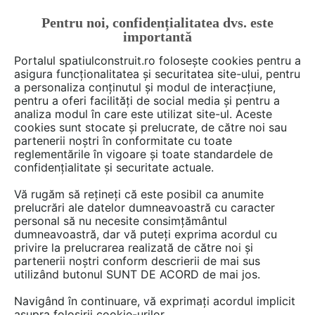
Pentru noi, confidențialitatea dvs. este
FĂ-ȚI CONT
LOGIN
importantă
CUM SE FACE
Portalul spatiulconstruit.ro folosește cookies pentru a
asigura funcționalitatea și securitatea site-ului, pentru
a personaliza conținutul și modul de interacțiune,
pentru a oferi facilități de social media și pentru a
analiza modul în care este utilizat site-ul. Aceste
Deschide filtre
cookies sunt stocate și prelucrate, de către noi sau
partenerii noștri în conformitate cu toate
reglementările în vigoare și toate standardele de
221 documentații în categoria
Scule,
confidențialitate și securitate actuale.
unelte, masini, echipamente
Vă rugăm să rețineți că este posibil ca anumite
prelucrări ale datelor dumneavoastră cu caracter
personal să nu necesite consimțământul
1 - 20 din 221
dumneavoastră, dar vă puteți exprima acordul cu
privire la prelucrarea realizată de către noi și
partenerii noștri conform descrierii de mai sus
utilizând butonul SUNT DE ACORD de mai jos.
Navigând în continuare, vă exprimați acordul implicit
asupra folosirii cookie-urilor.