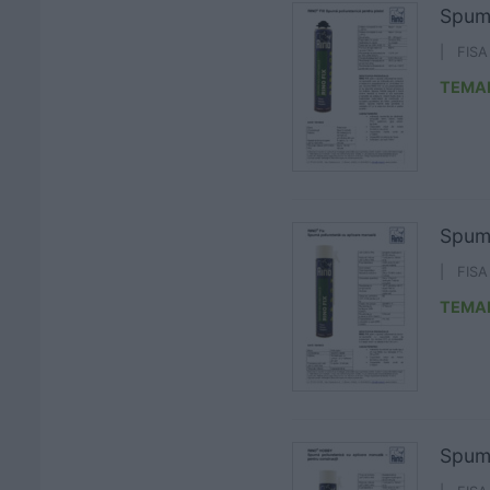
Spumă
| FIS
TEMA
Spumă
| FIS
TEMA
Spumă