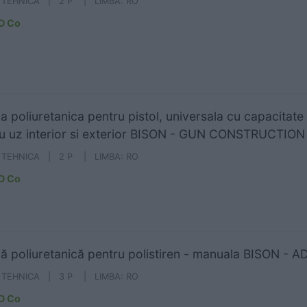
A TEHNICA | 2 P | LIMBA: RO
D Co
 poliuretanica pentru pistol, universala cu capacitat
u uz interior si exterior BISON - GUN CONSTRUCTIO
A TEHNICA | 2 P | LIMBA: RO
D Co
 poliuretanică pentru polistiren - manuala BISON -
A TEHNICA | 3 P | LIMBA: RO
D Co