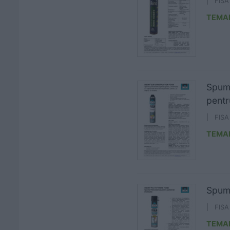
| FIS
TEMA
Spuma
pentr
| FIS
TEMA
Spumă
| FIS
TEMA