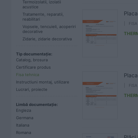
Termoizolatii, izolatii
acustice
Plac
Tratamente, reparatii,
reabilitari
| FIS
Vopsele, tencuieli, acoperiri
decorative
THER
Zidarie, zidarie decorativa
Tip documentație:
Catalog, brosura
Certificare produs
Fisa tehnica
Plac
Instructiuni montaj, utilizare
| FIS
Lucrari, proiecte
THER
Limbă documentație:
Engleza
Germana
Italiana
Romana
Plăci