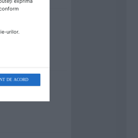
puteți exprima
i conform
e-urilor.
NT DE ACORD