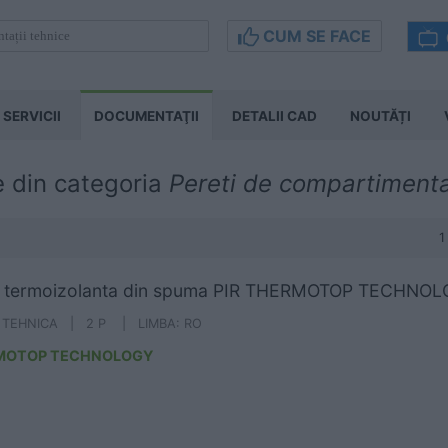
CUM SE FACE
SERVICII
DOCUMENTAŢII
DETALII CAD
NOUTĂȚI
e din categoria
Pereti de compartiment
1
a termoizolanta din spuma PIR THERMOTOP TECHNO
A TEHNICA | 2 P | LIMBA: RO
MOTOP TECHNOLOGY