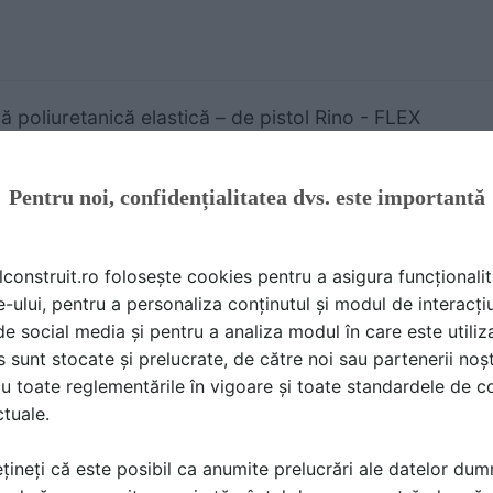
 poliuretanică elastică – de pistol Rino - FLEX
A TEHNICA | 2 P | LIMBA: RO
D Co
Pentru noi, confidențialitatea dvs. este importantă
lconstruit.ro folosește cookies pentru a asigura funcționalit
e-ului, pentru a personaliza conținutul și modul de interacți
i de social media și pentru a analiza modul în care este utiliza
 poliuretanică rezistentă la foc – pentru pistol Rino - 
sunt stocate și prelucrate, de către noi sau partenerii noșt
A TEHNICA | 2 P | LIMBA: RO
u toate reglementările în vigoare și toate standardele de co
D Co
ctuale.
țineți că este posibil ca anumite prelucrări ale datelor du