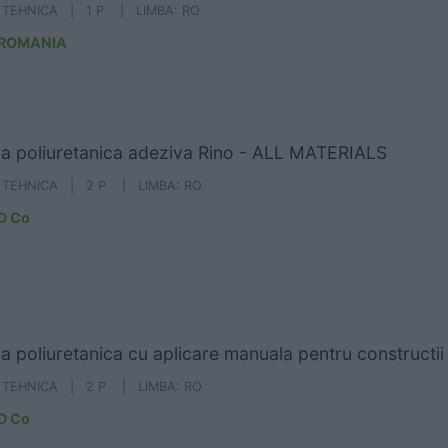
A TEHNICA | 1 P | LIMBA: RO
 ROMANIA
 poliuretanica adeziva Rino - ALL MATERIALS
A TEHNICA | 2 P | LIMBA: RO
D Co
 poliuretanica cu aplicare manuala pentru constructi
A TEHNICA | 2 P | LIMBA: RO
D Co