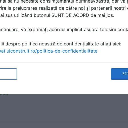
nal să nu necesite consimțământul dumneavoastră, dar vă 
ire la prelucrarea realizată de către noi și partenerii noștr
mai sus utilizând butonul SUNT DE ACORD de mai jos.
 adeziva pentru polistiren - de pistol Rino
A TEHNICA | 2 P | LIMBA: RO
tinuare, vă exprimați acordul implicit asupra folosirii cooki
D Co
ii despre politica noastră de confidențialitate aflați aici:
atiulconstruit.ro/politica-de-confidentialitate
.
 poliuretanica pentru pistol Rino - Max
SU
A TEHNICA | 2 P | LIMBA: RO
D Co