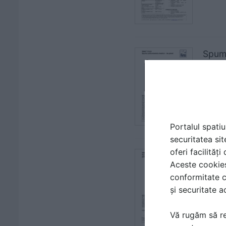
Spumă
| FIS
TEMA
Portalul spatiu
securitatea sit
oferi facilităț
Spumă
Aceste cookies 
| FIS
conformitate c
TEMA
și securitate a
Vă rugăm să re