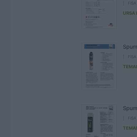
| FIS
URSA
Spuma
| FIS
TEMA
Spuma
| FIS
TEMA