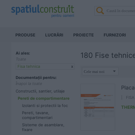
PRODUSE
LUCRĂRI
PROIECTE
FURNIZORI
Ai ales:
180 Fise tehnic
Toate
Fisa tehnica
x
Documentații pentru:
Înapoi la toate
Plac
Constructii, santier, utilaje
| FIS
Pereti de compartimentare
Izolanti si protectii la foc
THER
Pereti, tavane,
compartimentari
Sisteme de asamblare,
fixare