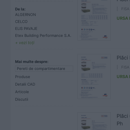
De la:
| FIS
ALGERNON
URSA
CELCO
ELIS PAVAJE
Etex Building Performance S.A.
vezi toţi
Plăci
Mai multe despre:
| FIS
Pereti de compartimentare
URSA
Produse
Detalii CAD
Articole
Discutii
Plăci
Ph