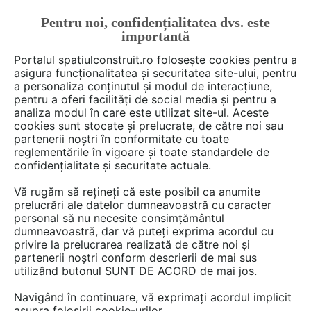
Pentru noi, confidențialitatea dvs. este
FĂ-ȚI CONT
LOGIN
importantă
CUM SE FACE
Portalul spatiulconstruit.ro folosește cookies pentru a
asigura funcționalitatea și securitatea site-ului, pentru
a personaliza conținutul și modul de interacțiune,
pentru a oferi facilități de social media și pentru a
analiza modul în care este utilizat site-ul. Aceste
Deschide filtre
cookies sunt stocate și prelucrate, de către noi sau
partenerii noștri în conformitate cu toate
reglementările în vigoare și toate standardele de
0 documentații din categoria
confidențialitate și securitate actuale.
Instalatii apa / canalizare / drenaj
de
Vă rugăm să rețineți că este posibil ca anumite
la
AWSYSTEMS SRL
prelucrări ale datelor dumneavoastră cu caracter
personal să nu necesite consimțământul
dumneavoastră, dar vă puteți exprima acordul cu
privire la prelucrarea realizată de către noi și
partenerii noștri conform descrierii de mai sus
utilizând butonul SUNT DE ACORD de mai jos.
Navigând în continuare, vă exprimați acordul implicit
asupra folosirii cookie-urilor.