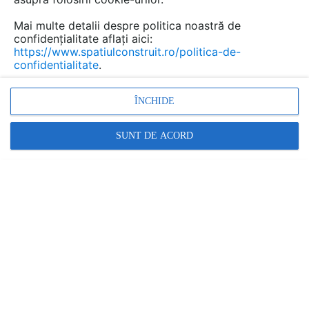
Mai multe detalii despre politica noastră de
Nu exista documentatii care sa
confidențialitate aflați aici:
respecte conditiile selectate.
https://www.spatiulconstruit.ro/politica-de-
confidentialitate
.
ÎNCHIDE
SUNT DE ACORD
1
Promovați-vă produsele și serviciile pe
SpatiulConstruit.ro!
Ai o întrebare?
Scrie aici!