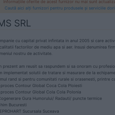
Informațiile oferite de acest furnizor nu mai sunt actualiz
Caută aici alți furnizori pentru produsele și serviciile dori
MS SRL
mpanie cu capital privat infintata in anul 2005 si care activ
 calitatii factorilor de mediu apa si aer. Insusi denumirea fir
meniul nostru de activitate.
 in prezent am reusit sa raspundem si sa onoram cu profesion
m implementat solutii de tratare si masurare de la echipame
timul rand si pentru comunitati rurale si orasenesti, printre 
 proces Contour Global Coca Cola Ploiesti
 proces Contour Global Cola Cola Polonia
 Cogenerare Gura Humorului/ Radauti/ puncte termice
 Chim Bucuresti
CEPROHART Sucursala Suceava