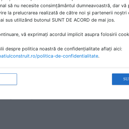
are fier si mangan;
nal să nu necesite consimțământul dumneavoastră, dar vă 
bune activ;
ire la prelucrarea realizată de către noi și partenerii noștr
le dedurizare - deferizare;
mai sus utilizând butonul SUNT DE ACORD de mai jos.
e pentru eliminarea nitritilor;
tinuare, vă exprimați acordul implicit asupra folosirii cooki
versa, industriale;
ificare a apei;
ii despre politica noastră de confidențialitate aflați aici:
cale cu debit constant, proportional (dozare hipoclorid);
atiulconstruit.ro/politica-de-confidentialitate
.
icale cu electrozi masurare pH sau redox;
intreruptoare de nivel;
violete pentru apa;
SU
ator;
a parametri apa-aer: multiparametre, pH-metre, conductom
si supraterane;