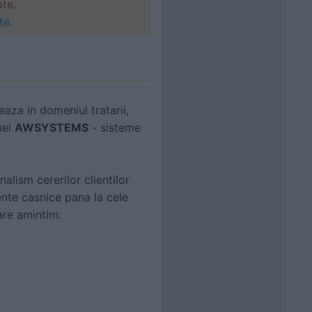
ate.
te
.
eaza in domeniul tratarii,
mei
AWSYSTEMS
- sisteme
alism cererilor clientilor
nte casnice pana la cele
care amintim: