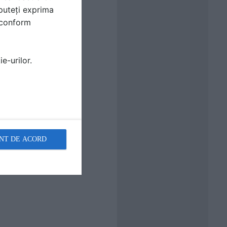
puteți exprima
i conform
e-urilor.
NT DE ACORD
etre;