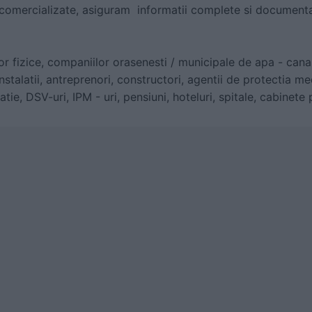
 comercializate, asiguram informatii complete si document
r fizice, companiilor orasenesti / municipale de apa - canal
nstalatii, antreprenori, constructori, agentii de protectia medi
catie, DSV-uri, IPM - uri, pensiuni, hoteluri, spitale, cabinete