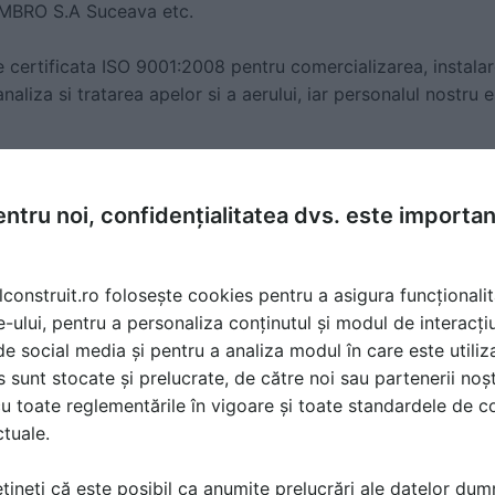
AMBRO S.A Suceava etc.
 certificata ISO 9001:2008 pentru comercializarea, instalar
aliza si tratarea apelor si a aerului, iar personalul nostru e
prin solutii tehnice adecvate, asistenta tehnica, punere in f
entenanta, consumabile si piese de schimb pentru produsele
ntru noi, confidențialitatea dvs. este importa
ente pentru nivel casnic si industrial cuprinde:
edurizare compacte programare timp/volum;
lconstruit.ro folosește cookies pentru a asigura funcționalit
durizare simple sau duale - cu comanda de timp, volum, mix
e-ului, pentru a personaliza conținutul și modul de interacți
ce de calcar;
i de social media și pentru a analiza modul în care este utiliza
l sau otel inox;
sunt stocate și prelucrate, de către noi sau partenerii noșt
lifosfat;
u toate reglementările în vigoare și toate standardele de co
cartus;
ctuale.
e automate si semiautomate;
ip cuartos;
țineți că este posibil ca anumite prelucrări ale datelor du