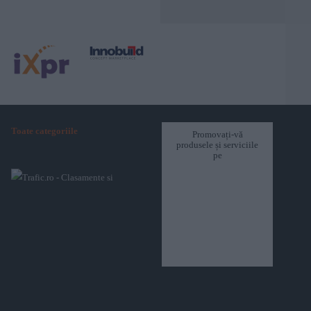
Toate categoriile
Promovați-vă
produsele și serviciile
pe