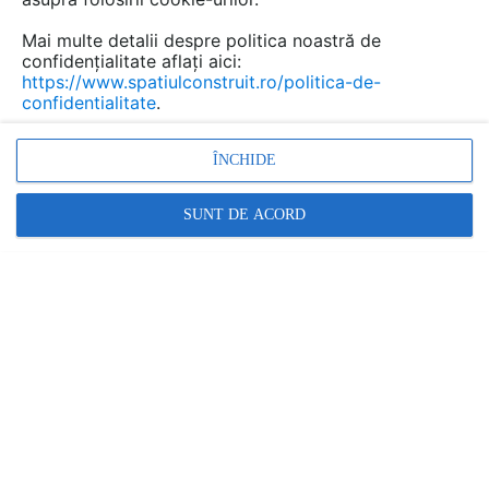
Mai multe detalii despre politica noastră de
confidențialitate aflați aici:
https://www.spatiulconstruit.ro/politica-de-
confidentialitate
.
ÎNCHIDE
Declaratie de mediu a produsului - EPD -
THERMOTOP TECHNOLOGY THERMOTOP
SUNT DE ACORD
TECHNOLOGY
| CERTIFICARE PRODUS | 31 P | LIMBA: RO
THERMOTOP TECHNOLOGY