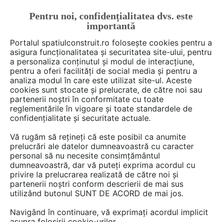
Pentru noi, confidențialitatea dvs. este
FĂ-ȚI CONT
LOGIN
importantă
CUM SE FACE
Portalul spatiulconstruit.ro folosește cookies pentru a
asigura funcționalitatea și securitatea site-ului, pentru
a personaliza conținutul și modul de interacțiune,
pentru a oferi facilități de social media și pentru a
analiza modul în care este utilizat site-ul. Aceste
Deschide filtre
cookies sunt stocate și prelucrate, de către noi sau
partenerii noștri în conformitate cu toate
reglementările în vigoare și toate standardele de
2 Certificari produs în categoria
confidențialitate și securitate actuale.
Termoizolatii, izolatii acustice
Vă rugăm să rețineți că este posibil ca anumite
prelucrări ale datelor dumneavoastră cu caracter
personal să nu necesite consimțământul
dumneavoastră, dar vă puteți exprima acordul cu
privire la prelucrarea realizată de către noi și
partenerii noștri conform descrierii de mai sus
utilizând butonul SUNT DE ACORD de mai jos.
Navigând în continuare, vă exprimați acordul implicit
asupra folosirii cookie-urilor.