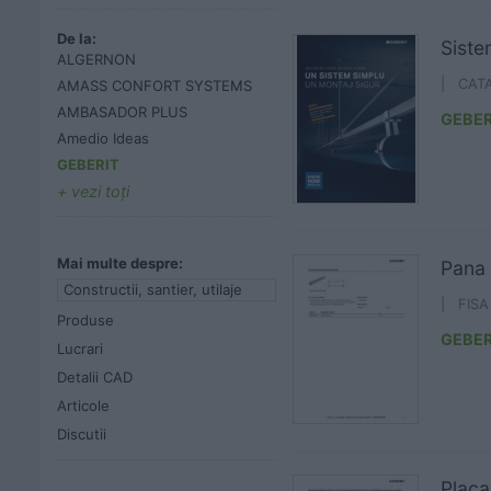
De la:
Siste
ALGERNON
| CAT
AMASS CONFORT SYSTEMS
AMBASADOR PLUS
GEBER
Amedio Ideas
GEBERIT
vezi toţi
Mai multe despre:
Pana 
Constructii, santier, utilaje
| FIS
Produse
GEBER
Lucrari
Detalii CAD
Articole
Discutii
Placa