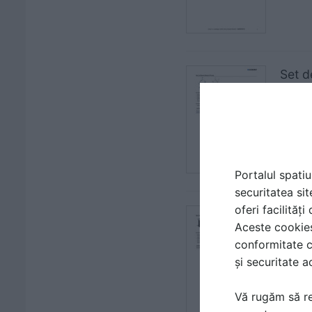
Set d
| FIS
GEBER
Portalul spatiu
securitatea sit
oferi facilităț
Set d
Aceste cookies 
| FIS
conformitate c
GEBER
și securitate a
Vă rugăm să re