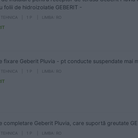
u folii de hidroizolatie GEBERIT -
A TEHNICA | 1 P | LIMBA: RO
IT
e fixare Geberit Pluvia - pt conducte suspendate mai
A TEHNICA | 1 P | LIMBA: RO
IT
e completare Geberit Pluvia, care suportă greutate G
A TEHNICA | 1 P | LIMBA: RO