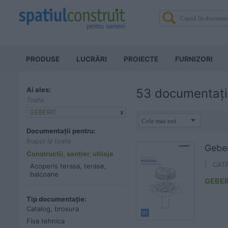
PRODUSE
LUCRĂRI
PROIECTE
FURNIZORI
Ai ales:
53 documentați
Toate
GEBERIT
x
Documentații pentru:
Înapoi la toate
Geber
Constructii, santier, utilaje
| CAT
Acoperis terasa, terase,
balcoane
GEBER
Tip documentație:
Catalog, brosura
Fisa tehnica