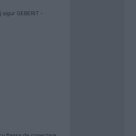
aj sigur GEBERIT -
 cu flansa de conectare,