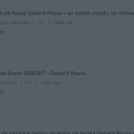
m de fixare Geberit Pluvia - un sistem simplu, un mont
ALOG, BROSURA | 7 P | LIMBA: RO
IT
de fixare GEBERIT - Geberit Pluvia
A TEHNICA | 1 P | LIMBA: RO
IT
 de instalare pentru receptor de terasa Geberit Pluvia