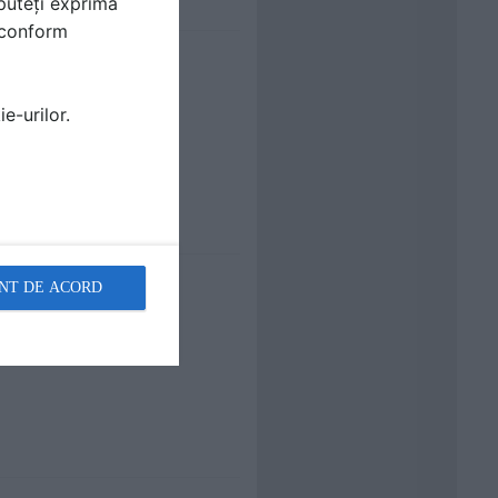
puteți exprima
i conform
e-urilor.
NT DE ACORD