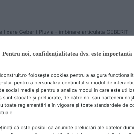
e fixare Geberit Pluvia - imbinare articulata GEBERIT -
A TEHNICA | 1 P | LIMBA: RO
IT
Pentru noi, confidențialitatea dvs. este importantă
lconstruit.ro folosește cookies pentru a asigura funcționalit
e-ului, pentru a personaliza conținutul și modul de interacți
i de social media și pentru a analiza modul în care este utiliza
e completare Geberit Pluvia, pentru terase circulabile
sunt stocate și prelucrate, de către noi sau partenerii noșt
A TEHNICA | 1 P | LIMBA: RO
u toate reglementările în vigoare și toate standardele de co
IT
ctuale.
țineți că este posibil ca anumite prelucrări ale datelor du