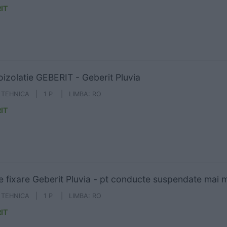
IT
izolatie GEBERIT - Geberit Pluvia
A TEHNICA | 1 P | LIMBA: RO
IT
e fixare Geberit Pluvia - pt conducte suspendate mai 
A TEHNICA | 1 P | LIMBA: RO
IT