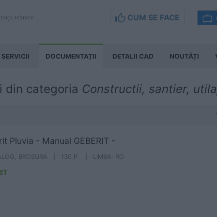
CUM SE FACE
SERVICII
DOCUMENTAŢII
DETALII CAD
NOUTĂȚI
i din categoria
Constructii, santier, utila
it Pluvia - Manual GEBERIT -
ALOG, BROSURA | 130 P | LIMBA: RO
IT