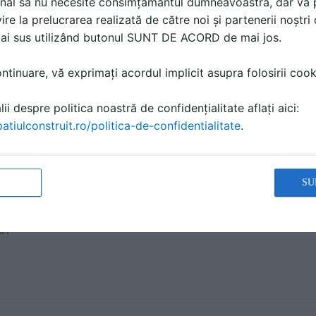
nal să nu necesite consimțământul dumneavoastră, dar vă 
ire la prelucrarea realizată de către noi și partenerii noștr
mai sus utilizând butonul SUNT DE ACORD de mai jos.
 de instalare GEBERIT - Geberit Pluvia
A TEHNICA | 1 P | LIMBA: RO
tinuare, vă exprimați acordul implicit asupra folosirii cooki
IT
ii despre politica noastră de confidențialitate aflați aici:
atiulconstruit.ro/politica-de-confidentialitate
.
filtru pentru pietris GEBERIT - Geberit Pluvia
SU
A TEHNICA | 1 P | LIMBA: RO
IT