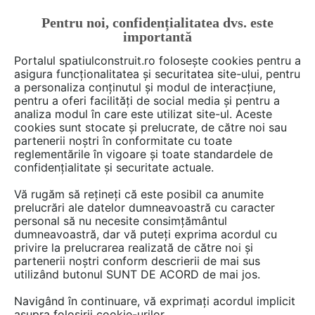
Pentru noi, confidențialitatea dvs. este
FĂ-ȚI CONT
LOGIN
importantă
CUM SE FACE
Portalul spatiulconstruit.ro folosește cookies pentru a
asigura funcționalitatea și securitatea site-ului, pentru
a personaliza conținutul și modul de interacțiune,
pentru a oferi facilități de social media și pentru a
analiza modul în care este utilizat site-ul. Aceste
Deschide filtre
cookies sunt stocate și prelucrate, de către noi sau
partenerii noștri în conformitate cu toate
reglementările în vigoare și toate standardele de
7 Certificari produs de tipul
Pardoseli
confidențialitate și securitate actuale.
turnate, vopsite
în categoria
Vă rugăm să rețineți că este posibil ca anumite
Pardoseli speciale
prelucrări ale datelor dumneavoastră cu caracter
personal să nu necesite consimțământul
dumneavoastră, dar vă puteți exprima acordul cu
privire la prelucrarea realizată de către noi și
partenerii noștri conform descrierii de mai sus
utilizând butonul SUNT DE ACORD de mai jos.
Navigând în continuare, vă exprimați acordul implicit
asupra folosirii cookie-urilor.