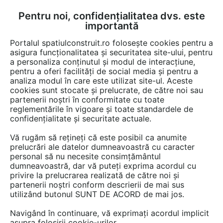
Pentru noi, confidențialitatea dvs. este
FĂ-ȚI CONT
LOGIN
importantă
CUM SE FACE
Portalul spatiulconstruit.ro folosește cookies pentru a
asigura funcționalitatea și securitatea site-ului, pentru
a personaliza conținutul și modul de interacțiune,
pentru a oferi facilități de social media și pentru a
analiza modul în care este utilizat site-ul. Aceste
Documentații
Certificari produs
Alei, pavaje, pardoseli de exterior
EȘTI AICI:
cookies sunt stocate și prelucrate, de către noi sau
partenerii noștri în conformitate cu toate
Declaratie de performanta - sapa pe
reglementările în vigoare și toate standardele de
baza de rasina sintetica (SR - B 2,0 - IR
confidențialitate și securitate actuale.
20 - AR 0,5) MAPEI MAPEFLOOR I
Vă rugăm să rețineți că este posibil ca anumite
500 W
prelucrări ale datelor dumneavoastră cu caracter
personal să nu necesite consimțământul
dumneavoastră, dar vă puteți exprima acordul cu
Limba: Romana
privire la prelucrarea realizată de către noi și
partenerii noștri conform descrierii de mai sus
utilizând butonul SUNT DE ACORD de mai jos.
18 afisari
Navigând în continuare, vă exprimați acordul implicit
Salvează pdf
Tip documentatie: Certificare produs
asupra folosirii cookie-urilor.