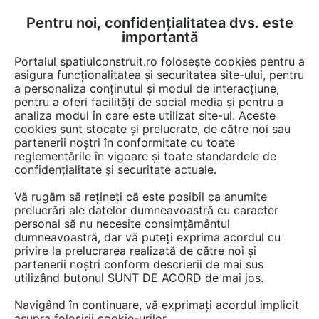
Pentru noi, confidențialitatea dvs. este
FĂ-ȚI CONT
LOGIN
importantă
CUM SE FACE
Portalul spatiulconstruit.ro folosește cookies pentru a
asigura funcționalitatea și securitatea site-ului, pentru
a personaliza conținutul și modul de interacțiune,
pentru a oferi facilități de social media și pentru a
analiza modul în care este utilizat site-ul. Aceste
Documentații
Certificari produs
Alei, pavaje, pardoseli de exterior
EȘTI AICI:
cookies sunt stocate și prelucrate, de către noi sau
partenerii noștri în conformitate cu toate
Declaratie de performanta - sapa
reglementările în vigoare și toate standardele de
autonivelata bicomponenta pe baza de
confidențialitate și securitate actuale.
rasini sintetice pentru utilizari la
Vă rugăm să rețineți că este posibil ca anumite
pardoseli de interior MAPEI
prelucrări ale datelor dumneavoastră cu caracter
personal să nu necesite consimțământul
MAPEFLOOR I 302 SL
dumneavoastră, dar vă puteți exprima acordul cu
privire la prelucrarea realizată de către noi și
partenerii noștri conform descrierii de mai sus
Limba: Romana
utilizând butonul SUNT DE ACORD de mai jos.
47 afisari
Navigând în continuare, vă exprimați acordul implicit
asupra folosirii cookie-urilor.