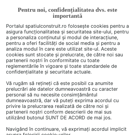
Pentru noi, confidențialitatea dvs. este
FĂ-ȚI CONT
LOGIN
importantă
CUM SE FACE
Portalul spatiulconstruit.ro folosește cookies pentru a
asigura funcționalitatea și securitatea site-ului, pentru
a personaliza conținutul și modul de interacțiune,
pentru a oferi facilități de social media și pentru a
analiza modul în care este utilizat site-ul. Aceste
Deschide filtre
cookies sunt stocate și prelucrate, de către noi sau
partenerii noștri în conformitate cu toate
reglementările în vigoare și toate standardele de
2949 detalii CAD
confidențialitate și securitate actuale.
Vă rugăm să rețineți că este posibil ca anumite
80 - 100 din 2949
prelucrări ale datelor dumneavoastră cu caracter
personal să nu necesite consimțământul
dumneavoastră, dar vă puteți exprima acordul cu
privire la prelucrarea realizată de către noi și
partenerii noștri conform descrierii de mai sus
utilizând butonul SUNT DE ACORD de mai jos.
Navigând în continuare, vă exprimați acordul implicit
asupra folosirii cookie-urilor.