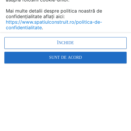
Mai multe detalii despre politica noastră de
confidențialitate aflați aici:
https://www.spatiulconstruit.ro/politica-de-
confidentialitate
.
ÎNCHIDE
SUNT DE ACORD
Sistem mecanic de parcare WOEHR-CAD-543-7-
DS-290 WÖHR - COMBILIFT 543
| DETALIU DE PRODUS | 1 P | LIMBA: RO
ELMAS