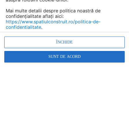
Nu exista detalii CAD care sa
Mai multe detalii despre politica noastră de
respecte conditiile selectate.
confidențialitate aflați aici:
https://www.spatiulconstruit.ro/politica-de-
confidentialitate
.
ÎNCHIDE
1
SUNT DE ACORD
Promovați-vă produsele și serviciile pe
SpatiulConstruit.ro!
Ai o întrebare?
Scrie aici!