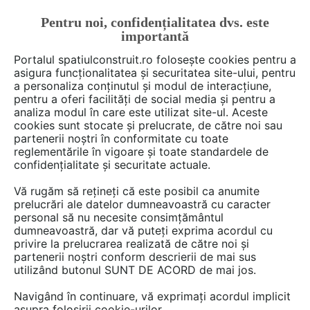
Pentru noi, confidențialitatea dvs. este
FĂ-ȚI CONT
LOGIN
importantă
CUM SE FACE
Portalul spatiulconstruit.ro folosește cookies pentru a
asigura funcționalitatea și securitatea site-ului, pentru
a personaliza conținutul și modul de interacțiune,
pentru a oferi facilități de social media și pentru a
analiza modul în care este utilizat site-ul. Aceste
Deschide filtre
cookies sunt stocate și prelucrate, de către noi sau
partenerii noștri în conformitate cu toate
reglementările în vigoare și toate standardele de
0 detalii de produs din categoria
confidențialitate și securitate actuale.
Instalatii termice / incalzire
Vă rugăm să rețineți că este posibil ca anumite
prelucrări ale datelor dumneavoastră cu caracter
personal să nu necesite consimțământul
dumneavoastră, dar vă puteți exprima acordul cu
privire la prelucrarea realizată de către noi și
partenerii noștri conform descrierii de mai sus
utilizând butonul SUNT DE ACORD de mai jos.
Navigând în continuare, vă exprimați acordul implicit
asupra folosirii cookie-urilor.