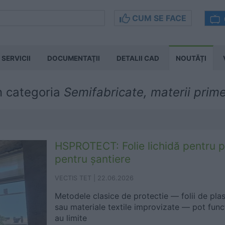
CUM SE FACE
SERVICII
DOCUMENTAŢII
DETALII CAD
NOUTĂȚI
n categoria
Semifabricate, materii prim
HSPROTECT: Folie lichidă pentru 
pentru șantiere
VECTIS TET |
22.06.2026
Metodele clasice de protectie — folii de plas
sau materiale textile improvizate — pot functi
au limite