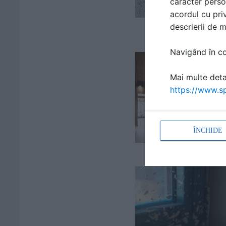
caracter perso
acordul cu priv
descrierii de 
Navigând în con
Mai multe detal
https://www.sp
ÎNCHIDE