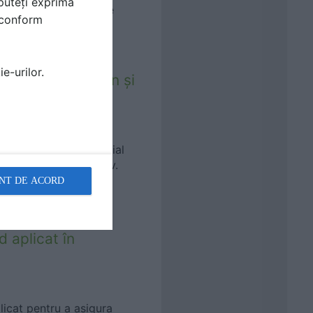
puteți exprima
S PROTECT, un brand de
i conform
e-urilor.
lternativă la beton şi
u beton, este un material
, puternic și atractiv.
NT DE ACORD
d aplicat în
plicat pentru a asigura