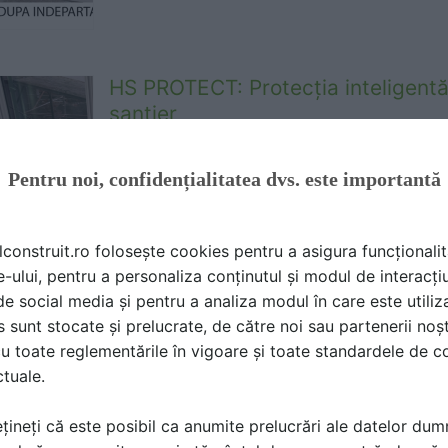
HS PROTECT: Protecția inteligentă
șantier
VECTIS TET |
26.10.2023
Pentru noi, confidențialitatea dvs. este importantă
Foliile lichide de protecție HS Protect sunt a
exfoliabile sau detașabile, a căror aplicare 
este realizată în scopul asigurării unui nivel d
lconstruit.ro folosește cookies pentru a asigura funcționalit
e-ului, pentru a personaliza conținutul și modul de interacți
i de social media și pentru a analiza modul în care este utiliza
Pelicule lichide de protecție HS P
sunt stocate și prelucrate, de către noi sau partenerii noșt
eficientă împotriva zgârieturilor și
u toate reglementările în vigoare și toate standardele de co
șantier
ctuale.
VECTIS TET |
08.06.2023
țineți că este posibil ca anumite prelucrări ale datelor du
Pentru a preveni astfel de probleme, pelicule