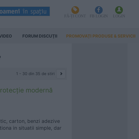
FĂ-ȚI CONT
FB LOGIN
LOGIN
VIDEO
FORUM DISCUŢII
PROMOVAȚI PRODUSE & SERVICII
e
1 - 30 din 35 de stiri
protecție modernă
tic, carton, benzi adezive
ona in situatii simple, dar