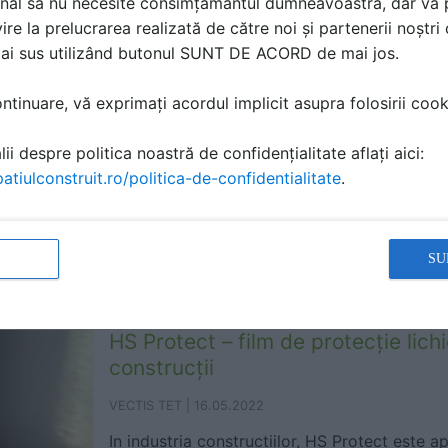
nal să nu necesite consimțământul dumneavoastră, dar vă 
devenit o soluție populară în ultimii ani. H
ire la prelucrarea realizată de către noi și partenerii noștr
încredere în
mai sus utilizând butonul SUNT DE ACORD de mai jos.
tinuare, vă exprimați acordul implicit asupra folosirii cooki
Glulam – grinzi lamelare lipite, o a
oţel în construcţii
ii despre politica noastră de confidențialitate aflați aici:
atiulconstruit.ro/politica-de-confidentialitate
.
Decolandia |
17.05.2022
Glulam este o alternativă naturală la oțel sa
structural natural care are un aspect economic
Glulam este
SU
HS Protect – film de protecţie lichi
construcţii
VECTIS TET |
16.05.2022
In industria constructiilor, HS Protect este a