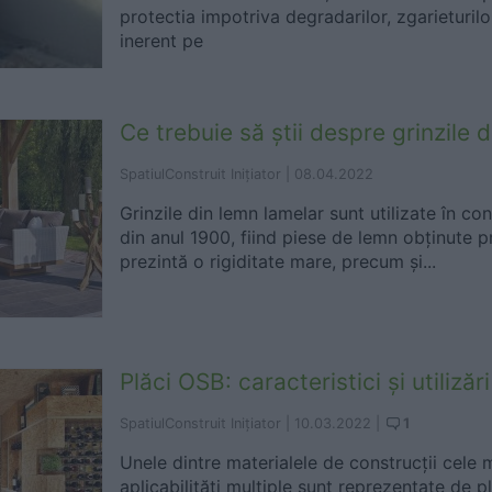
protectia impotriva degradarilor, zgarieturilor
inerent pe
Ce trebuie să știi despre grinzile 
SpatiulConstruit Inițiator |
08.04.2022
Grinzile din lemn lamelar sunt utilizate în con
din anul 1900, fiind piese de lemn obținute pr
prezintă o rigiditate mare, precum și...
Plăci OSB: caracteristici și utilizări
1
SpatiulConstruit Inițiator |
10.03.2022
|
Unele dintre materialele de construcții cele 
aplicabilități multiple sunt reprezentate de p