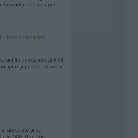
, loviturilor etc. ce apar
din lemn lamelar
strucțiile de rezistență încă
in lipire și presare. Acestea
mai apreciate și cu
lăcile OSB. Structura