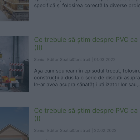
specifică și folosirea corectă la diverse proie
Ce trebuie să știm despre PVC ca m
(II)
Senior Editor SpatiulConstruit |
01.03.2022
Așa cum spuneam în episodul trecut, folosir
construcții a dus la o serie de discuții asup
le-ar avea asupra sănătății utilizatorilor sau,..
Ce trebuie să știm despre PVC ca m
(I)
Senior Editor SpatiulConstruit |
22.02.2022