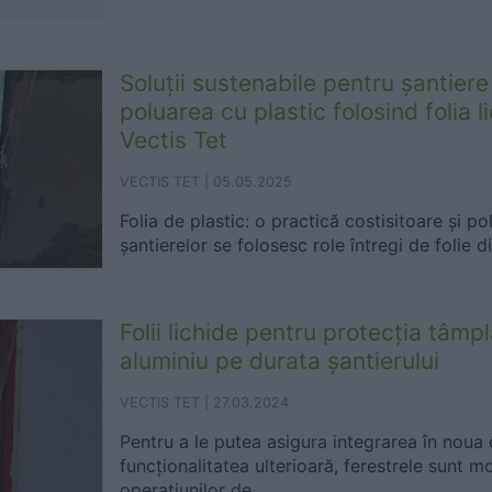
Soluții sustenabile pentru șantie
poluarea cu plastic folosind folia l
Vectis Tet
VECTIS TET |
05.05.2025
Folia de plastic: o practică costisitoare și p
șantierelor se folosesc role întregi de folie d
Folii lichide pentru protecția tâmpl
aluminiu pe durata șantierului
VECTIS TET |
27.03.2024
Pentru a le putea asigura integrarea în noua 
funcționalitatea ulterioară, ferestrele sunt m
operațiunilor de