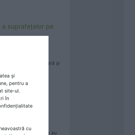
 a suprafețelor pe
similabile vopselelor
pe suport este temporară și
e...
atea și
une, pentru a
t site-ul.
ROTECT: Soluția
ri în
 abraziunilor pe
nfidențialitate
mneavoastră cu
le lichide de protecție au