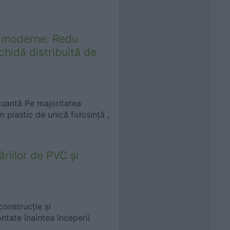
re moderne: Redu
ichidă distribuită de
oluantă Pe majoritatea
in plastic de unică folosință ,
ăriilor de PVC și
construcție și
ontate înaintea începerii