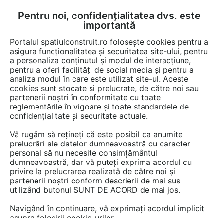
Pentru noi, confidențialitatea dvs. este
FĂ-ȚI CONT
LOGIN
importantă
CUM SE FACE
Portalul spatiulconstruit.ro folosește cookies pentru a
asigura funcționalitatea și securitatea site-ului, pentru
a personaliza conținutul și modul de interacțiune,
pentru a oferi facilități de social media și pentru a
analiza modul în care este utilizat site-ul. Aceste
EȘTI AICI:
Forum discuții
Constructii, santier, utilaje
cookies sunt stocate și prelucrate, de către noi sau
Semifabricate, materii prime
partenerii noștri în conformitate cu toate
reglementările în vigoare și toate standardele de
confidențialitate și securitate actuale.
Vă rugăm să rețineți că este posibil ca anumite
prelucrări ale datelor dumneavoastră cu caracter
personal să nu necesite consimțământul
Cum pot repara fisurile placi
dumneavoastră, dar vă puteți exprima acordul cu
privire la prelucrarea realizată de către noi și
prefabricate din beton pentru
partenerii noștri conform descrierii de mai sus
utilizând butonul SUNT DE ACORD de mai jos.
gard?
Navigând în continuare, vă exprimați acordul implicit
asupra folosirii cookie-urilor.