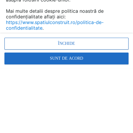
Urmăreşte această discuţie
Mai multe detalii despre politica noastră de
confidențialitate aflați aici:
https://www.spatiulconstruit.ro/politica-de-
scris de
Paulus Evu
la data 21 Sep 2020, 11:19
confidentialitate
.
Cand a fost făcut gardul meu...aproximativ 6 luni de
zile...au inceput sa apară unele fisuri la placile
ÎNCHIDE
prefabricate...Cum as putea sa le repar..arata foarte urat
estetic.. ele sunt cu sarma..nu ar fii problema sa se
SUNT DE ACORD
rupă...dar totusi...
Logheaza-
Logheaza-
te sa vezi
te sa vezi
acest
acest
fisier
fisier
Răspunde
scris de
Marius Savescu
la data 16 Aug 2022, 11:40