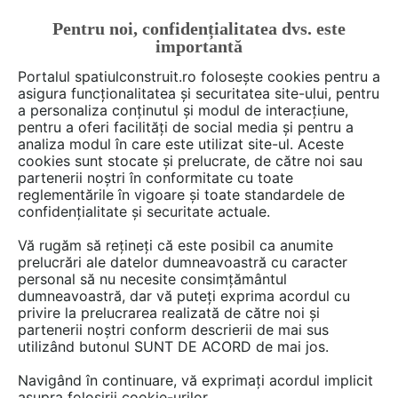
Pentru noi, confidențialitatea dvs. este
FĂ-ȚI CONT
LOGIN
importantă
CUM SE FACE
Portalul spatiulconstruit.ro folosește cookies pentru a
asigura funcționalitatea și securitatea site-ului, pentru
a personaliza conținutul și modul de interacțiune,
pentru a oferi facilități de social media și pentru a
analiza modul în care este utilizat site-ul. Aceste
Deschide filtre
cookies sunt stocate și prelucrate, de către noi sau
partenerii noștri în conformitate cu toate
reglementările în vigoare și toate standardele de
2 sos, designer din categoria
confidențialitate și securitate actuale.
Bucatarie
Vă rugăm să rețineți că este posibil ca anumite
prelucrări ale datelor dumneavoastră cu caracter
Visezi la interioare funcționale și fabuloase? Ai nevoie
personal să nu necesite consimțământul
dumneavoastră, dar vă puteți exprima acordul cu
uneori de un sfat, de o idee, de un ochi format? Trimite-
privire la prelucrarea realizată de către noi și
ne întrebările tale la adresa
office@spatiulconstruit.ro
și
partenerii noștri conform descrierii de mai sus
îți facem legătura cu profesioniști din domeniul
utilizând butonul SUNT DE ACORD de mai jos.
designului și al amenajărilor interioare, care te vor ajuta
Navigând în continuare, vă exprimați acordul implicit
să iei cele mai bune decizii pentru casa ta.
asupra folosirii cookie-urilor.