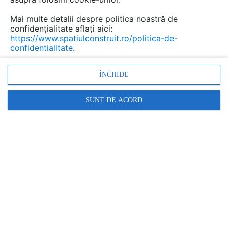
Mai multe detalii despre politica noastră de
confidențialitate aflați aici:
https://www.spatiulconstruit.ro/politica-de-
confidentialitate
.
ÎNCHIDE
SUNT DE ACORD
Cum combin armonios mai multe tipuri de
plăci ceramice într-o încăpere? SOS,