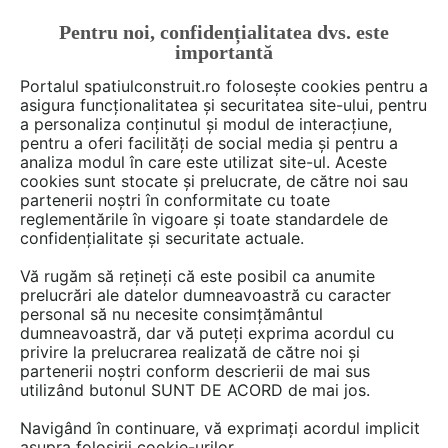
Pentru noi, confidențialitatea dvs. este
FĂ-ȚI CONT
LOGIN
importantă
CUM SE FACE
Portalul spatiulconstruit.ro folosește cookies pentru a
asigura funcționalitatea și securitatea site-ului, pentru
a personaliza conținutul și modul de interacțiune,
pentru a oferi facilități de social media și pentru a
analiza modul în care este utilizat site-ul. Aceste
Deschide filtre
cookies sunt stocate și prelucrate, de către noi sau
partenerii noștri în conformitate cu toate
reglementările în vigoare și toate standardele de
1 cum se face din categoria
confidențialitate și securitate actuale.
Bucatarie
Vă rugăm să rețineți că este posibil ca anumite
prelucrări ale datelor dumneavoastră cu caracter
personal să nu necesite consimțământul
dumneavoastră, dar vă puteți exprima acordul cu
privire la prelucrarea realizată de către noi și
partenerii noștri conform descrierii de mai sus
utilizând butonul SUNT DE ACORD de mai jos.
Navigând în continuare, vă exprimați acordul implicit
asupra folosirii cookie-urilor.