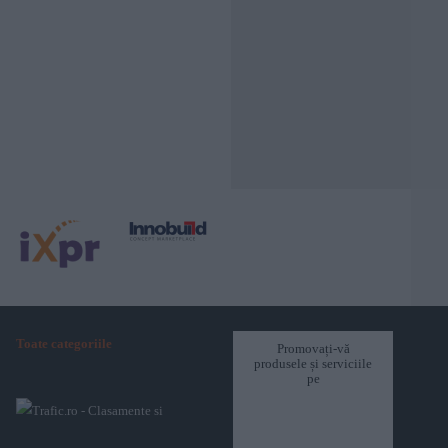
Toate categoriile
Promovați-vă
produsele și serviciile
pe