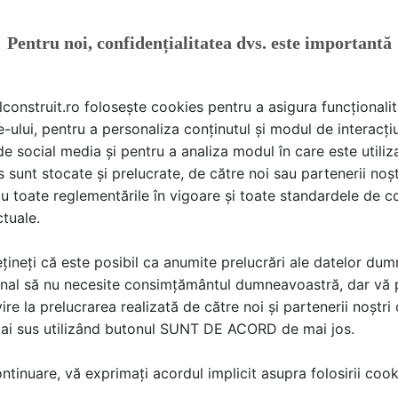
Pentru noi, confidențialitatea dvs. este importantă
lconstruit.ro folosește cookies pentru a asigura funcționalit
e-ului, pentru a personaliza conținutul și modul de interacți
i de social media și pentru a analiza modul în care este utiliza
sunt stocate și prelucrate, de către noi sau partenerii noșt
Redactie SpatiulConstruit.ro
a scris
la data 17 Feb 2023, 17:03
u toate reglementările în vigoare și toate standardele de co
ctuale.
La:
Un plus de spatiu de lucru cu ajutorul blaturilor retractabile
țineți că este posibil ca anumite prelucrări ale datelor du
nal să nu necesite consimțământul dumneavoastră, dar vă 
ire la prelucrarea realizată de către noi și partenerii noștr
mai sus utilizând butonul SUNT DE ACORD de mai jos.
Faianță 3d bucatarie
tinuare, vă exprimați acordul implicit asupra folosirii cooki
Roxana Giurgiu
a scris
la data 16 Feb 2022, 18:21