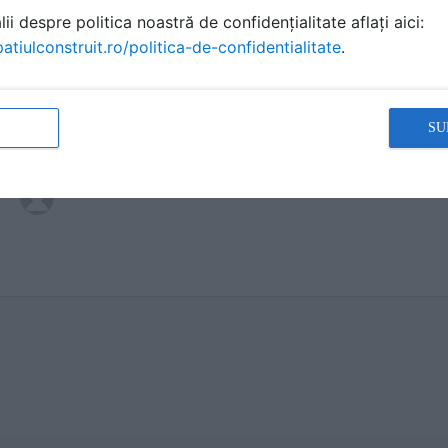
ii despre politica noastră de confidențialitate aflați aici:
atiulconstruit.ro/politica-de-confidentialitate
.
SU
Cum aduc apa calda de la centrala la bateria de pe
Castellano
a scris
la data 19 Dec 2021, 15:44