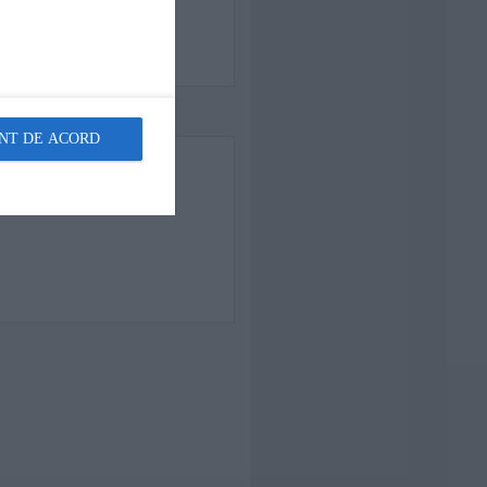
NT DE ACORD
rete?