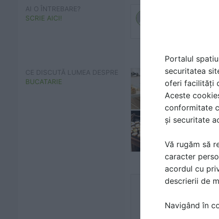
AI O ÎNTREBARE?
SCRIE AICI!
Portalul spatiu
securitatea sit
CE DISCUTĂ LUMEA DESPRE
BUCATARIE
oferi facilităț
Aceste cookies 
conformitate c
și securitate a
Vă rugăm să re
caracter perso
acordul cu priv
descrierii de 
Navigând în con