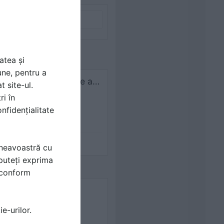
atea și
une, pentru a
Buna ziua! As fi interesat de acest blat retractabil in ce consta ? De unde as putea sa achizitiones sistemul culisant?
t site-ul.
ri în
nfidențialitate
mneavoastră cu
puteți exprima
i conform
e-urilor.