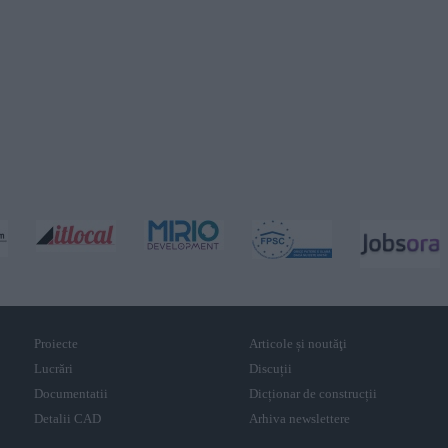
Proiecte
Articole și noutăţi
Lucrări
Discuții
Documentatii
Dicționar de construcții
Detalii CAD
Arhiva newslettere