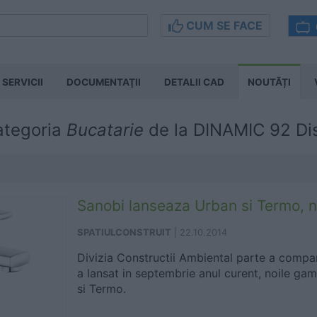
CUM SE FACE
SERVICII
DOCUMENTAŢII
DETALII CAD
NOUTĂȚI
categoria
Bucatarie
de la DINAMIC 92 Dis
Sanobi lanseaza Urban si Termo, no
SPATIULCONSTRUIT
|
22.10.2014
Divizia Constructii Ambiental parte a compan
a lansat in septembrie anul curent, noile gam
si Termo.