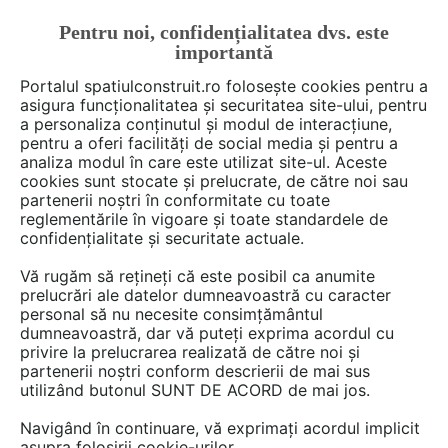
Pentru noi, confidențialitatea dvs. este
FĂ-ȚI CONT
LOGIN
importantă
CUM SE FACE
Portalul spatiulconstruit.ro folosește cookies pentru a
asigura funcționalitatea și securitatea site-ului, pentru
a personaliza conținutul și modul de interacțiune,
pentru a oferi facilități de social media și pentru a
analiza modul în care este utilizat site-ul. Aceste
Deschide filtre
cookies sunt stocate și prelucrate, de către noi sau
partenerii noștri în conformitate cu toate
reglementările în vigoare și toate standardele de
10 materiale din categoria
Bucatarie
confidențialitate și securitate actuale.
de la Digital WorkForce
Vă rugăm să rețineți că este posibil ca anumite
prelucrări ale datelor dumneavoastră cu caracter
personal să nu necesite consimțământul
dumneavoastră, dar vă puteți exprima acordul cu
privire la prelucrarea realizată de către noi și
partenerii noștri conform descrierii de mai sus
utilizând butonul SUNT DE ACORD de mai jos.
Navigând în continuare, vă exprimați acordul implicit
asupra folosirii cookie-urilor.