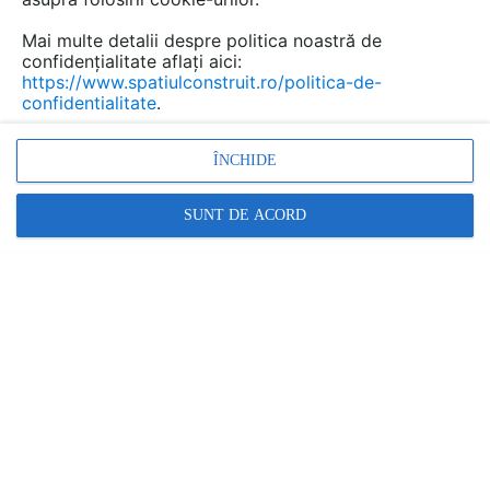
Mai multe detalii despre politica noastră de
confidențialitate aflați aici:
https://www.spatiulconstruit.ro/politica-de-
confidentialitate
.
ÎNCHIDE
SUNT DE ACORD
Ce trebuie să știi înainte de montarea
unui blat de bucătărie? Iată 7 aspecte
Digital WorkForce |
06.08.2025
1. Planificarea corectă a montajului Înainte de montajul
blatului de bucătărie , trebuie să te asiguri că toate
corpurile inferioare sunt perfect