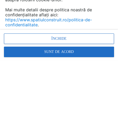
Mai multe detalii despre politica noastră de
confidențialitate aflați aici:
https://www.spatiulconstruit.ro/politica-de-
confidentialitate
.
ÎNCHIDE
SUNT DE ACORD
O clădire performantă nu înseamnă doar
un proiect bine executat, ci și o
administrare tehnică bine organizată
MIVA ELCO |
01.07.2026
În industria construcțiilor, succesul unui proiect este
asociat, de cele mai multe ori, cu proiectarea,
execuția și recepția lucrărilor. În realitate,