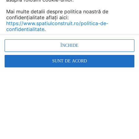
Mai multe detalii despre politica noastră de
Urmăreşte această temă
confidențialitate aflați aici:
https://www.spatiulconstruit.ro/politica-de-
confidentialitate
.
Buna ziua, azi am pus la spalat, totul bine pana la clatire, cand sa evacueze apa mi a aparut eroarea E 03, am masina de splalat Candy am citit in carte ca e vorba de evacuarea apei, ce ii pot face? M
FoxDip
a scris
la data 23 Dec 2023, 22:58
ÎNCHIDE
.
SUNT DE ACORD
masina de spalat electrolux EWF 12680
Ella Mihaela
a scris
la data 21 Apr 2023,
22:08
Buna seara ! Masina de spalat se opreste
in timpul programului, clipeste ca si cum ar
trece la alta operatie, nu da nici o eroare,...