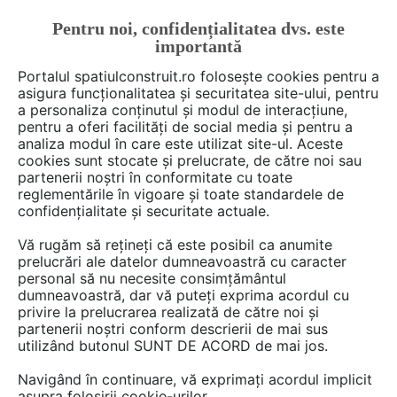
Pentru noi, confidențialitatea dvs. este
FĂ-ȚI CONT
LOGIN
importantă
CUM SE FACE
Portalul spatiulconstruit.ro folosește cookies pentru a
asigura funcționalitatea și securitatea site-ului, pentru
a personaliza conținutul și modul de interacțiune,
pentru a oferi facilități de social media și pentru a
analiza modul în care este utilizat site-ul. Aceste
Deschide filtre
cookies sunt stocate și prelucrate, de către noi sau
partenerii noștri în conformitate cu toate
reglementările în vigoare și toate standardele de
Ai o întrebare despre intretinere,
confidențialitate și securitate actuale.
verificari instalatii? Scrie-o aici!
Vă rugăm să rețineți că este posibil ca anumite
prelucrări ale datelor dumneavoastră cu caracter
personal să nu necesite consimțământul
dumneavoastră, dar vă puteți exprima acordul cu
privire la prelucrarea realizată de către noi și
partenerii noștri conform descrierii de mai sus
utilizând butonul SUNT DE ACORD de mai jos.
4 discuţii despre
Intretinere,
Navigând în continuare, vă exprimați acordul implicit
verificari instalatii
asupra folosirii cookie-urilor.