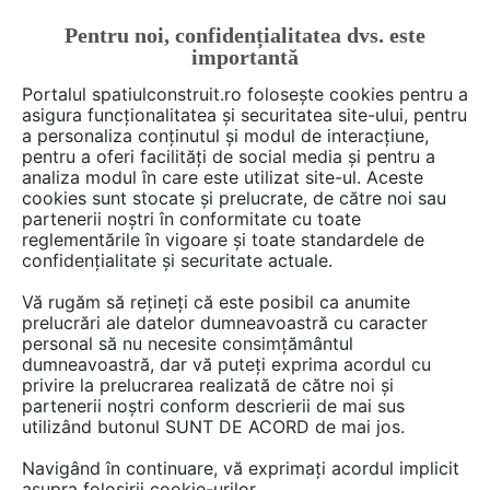
Pentru noi, confidențialitatea dvs. este
FĂ-ȚI CONT
LOGIN
importantă
CUM SE FACE
Portalul spatiulconstruit.ro folosește cookies pentru a
asigura funcționalitatea și securitatea site-ului, pentru
a personaliza conținutul și modul de interacțiune,
pentru a oferi facilități de social media și pentru a
analiza modul în care este utilizat site-ul. Aceste
cookies sunt stocate și prelucrate, de către noi sau
partenerii noștri în conformitate cu toate
FoxDip
reglementările în vigoare și toate standardele de
confidențialitate și securitate actuale.
Vă rugăm să rețineți că este posibil ca anumite
prelucrări ale datelor dumneavoastră cu caracter
DISCUTII
personal să nu necesite consimțământul
dumneavoastră, dar vă puteți exprima acordul cu
privire la prelucrarea realizată de către noi și
1 post
partenerii noștri conform descrierii de mai sus
utilizând butonul SUNT DE ACORD de mai jos.
Navigând în continuare, vă exprimați acordul implicit
1 - 1 din 1 post
asupra folosirii cookie-urilor.