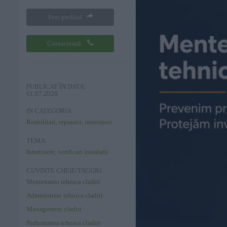
Vezi profilul
Contactează
PUBLICAT ÎN DATA:
01.07.2026
IN CATEGORIA:
Reabilitari, reparatii, intretineri
TEMA:
Intretinere, verificari instalatii
CUVINTE CHEIE/TAGURI:
Mentenanta tehnica cladiri
Administrare tehnica cladiri
Management cladiri
Performanta tehnica cladiri