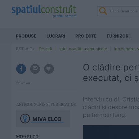
PRODUSE
LUCRĂRI
PROIECTE
FURNIZORI
EȘTI AICI:
De citit
știri, noutăți, comunicate
Intretinere, v
O clădire pe
executat, ci 
56 afisari
Interviu cu dl. Cris
ARTICOL SCRIS SI PUBLICAT DE:
clădiri și despre mo
pe termen lung.
MIVA ELCO