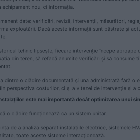
n echipament nou, ci informația.
anent date: verificări, revizii, intervenții, măsurători, regl
urma exploatării. Dacă aceste informații sunt păstrate și actu
te.
storicul tehnic lipsește, fiecare intervenție începe aproape 
tuația din teren, să refacă anumite verificări și să consume 
ntat.
ța dintre o clădire documentată și una administrată fără o 
n perspectiva costurilor, ci și a vitezei de intervenție și a ca
stalațiilor este mai importantă decât optimizarea unui si
 că o clădire funcționează ca un sistem unitar.
nța de a analiza separat instalațiile electrice, sistemele HVA
ealitate, toate aceste sisteme interacționează.