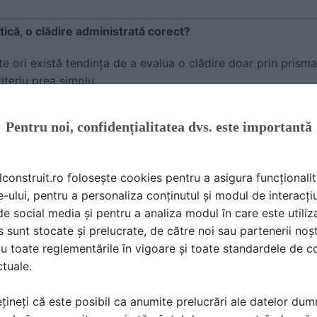
tică, o clădire administrată corect?
e ori există tendința de a evalua o clădire doar prin prisma f
iteriu prea simplu.
eficientă presupune să cunoști permanent starea echipament
Pentru noi, confidențialitatea dvs. este importantă
rești comportamentul instalațiilor și să poți anticipa situați
i.
lconstruit.ro folosește cookies pentru a asigura funcționalit
intre o administrare organizată și una bazată exclusiv pe re
e-ului, pentru a personaliza conținutul și modul de interacți
 an. Ea devine vizibilă în timp, atunci când costurile de expl
i de social media și pentru a analiza modul în care este utiliza
nța intervențiilor încep să urmeze direcții complet diferite.
sunt stocate și prelucrate, de către noi sau partenerii noșt
tot mai mulți beneficiari analizează administrarea tehnică î
u toate reglementările în vigoare și toate standardele de co
a și coordonarea instalațiilor fac parte din același proces.
ctuale.
e activități și modul în care ele contribuie la exploatarea un
țineți că este posibil ca anumite prelucrări ale datelor du
mentenanței tehnice complete și Facility Management-ului, d