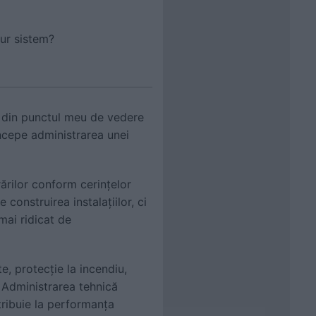
gur sistem?
să din punctul meu de vedere
ncepe administrarea unei
rărilor conform cerințelor
onstruirea instalațiilor, ci
mai ridicat de
e, protecție la incendiu,
 Administrarea tehnică
ribuie la performanța