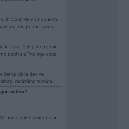
aje, înlocuiri de componente,
alizate, ele permit luarea
de la zero. Echipele trebuie
timp pentru a înțelege ceea
evidență clară devine
lității deciziilor tehnice.
ngur sistem?
C, instalațiile sanitare sau