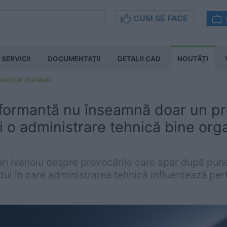
CUM SE FACE
SERVICII
DOCUMENTAŢII
DETALII CAD
NOUTĂȚI
erificari instalatii
rformantă nu înseamnă doar un pr
și o administrare tehnică bine org
tian Ivanoiu despre provocările care apar după pun
dul în care administrarea tehnică influențează perf