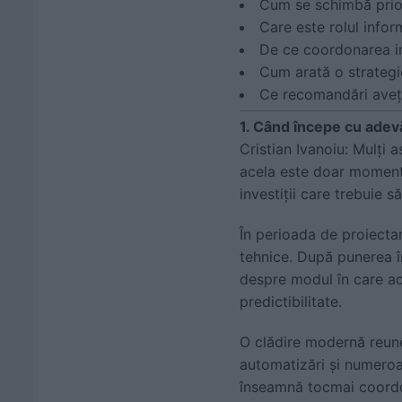
Cum se schimbă priori
Care este rolul inform
De ce coordonarea in
Cum arată o strategie
Ce recomandări aveți 
1. Când începe cu adevă
Cristian Ivanoiu: Mulți 
acela este doar momentu
investiții care trebuie s
În perioada de proiectar
tehnice. După punerea în
despre modul în care ace
predictibilitate.
O clădire modernă reuneș
automatizări și numeroa
înseamnă tocmai coordon