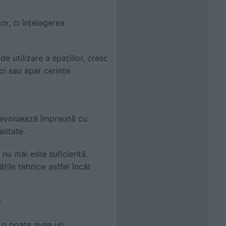
lor, ci înțelegerea
e utilizare a spațiilor, cresc
i sau apar cerințe
Ea evoluează împreună cu
alitate.
r nu mai este suficientă.
ile tehnice astfel încât
?
e o poate avea un