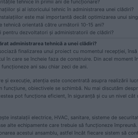
tățile tehnice în primii ani de funcționare?
ațiilor și al istoricului tehnic în administrarea unei clădiri?
stalațiilor este mai importantă decât optimizarea unui sin
 tehnică orientată către următorii 10-15 ani?
pentru dezvoltatori și administratorii de clădiri?
rat administrarea tehnică a unei clădiri?
asociază finalizarea unui proiect cu momentul recepției, în
l în care se încheie faza de construire. Din acel moment î
ă funcționeze ani sau chiar zeci de ani.
e și execuție, atenția este concentrată asupra realizării luc
 funcțiune, obiectivele se schimbă. Nu mai discutăm despre c
stea pot funcționa eficient, în siguranță și cu un nivel cât 
te instalații electrice, HVAC, sanitare, sisteme de securitat
se alte echipamente care trebuie să funcționeze împreună.
area acestui ansamblu, astfel încât fiecare sistem să cont