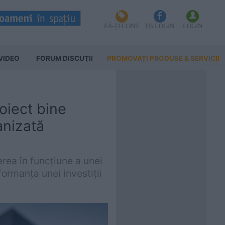
FĂ-ȚI CONT
FB LOGIN
LOGIN
VIDEO
FORUM DISCUŢII
PROMOVAȚI PRODUSE & SERVICII
oiect bine
anizată
erea în funcțiune a unei
ormanța unei investiții