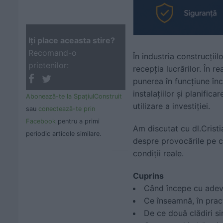
Iţi place aceasta stire?
Recomand-o
În industria construcțiil
prietenilor:
recepția lucrărilor. În r
punerea în funcțiune înc
instalațiilor și planific
Abonează-te la SpaţiulConstruit
utilizare a investiției.
sau
conectează-te prin
Facebook
pentru a primi
Am discutat cu dl.Cristi
periodic articole similare.
despre provocările pe c
condiții reale.
Cuprins
Când începe cu adevă
Ce înseamnă, în pract
De ce două clădiri si