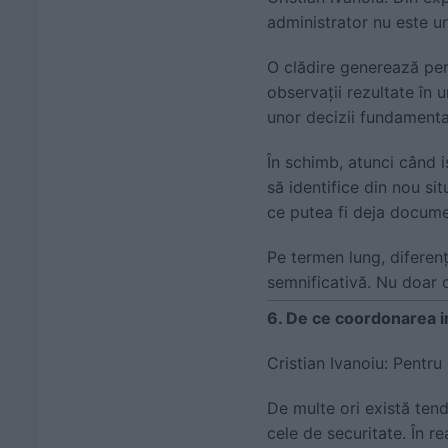
administrator nu este u
O clădire generează perm
observații rezultate în 
unor decizii fundamenta
În schimb, atunci când i
să identifice din nou si
ce putea fi deja docume
Pe termen lung, diferen
semnificativă. Nu doar di
6. De ce coordonarea in
Cristian Ivanoiu: Pentru
De multe ori există tendi
cele de securitate. În r