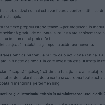
ii ani, obiectivul nu mai este verificarea conformității lucrări
instalațiilor.
și formeze propriul istoric tehnic. Apar modificări în modul d
e schimbă gradul de ocupare, sunt instalate echipamente no
stau în momentul proiectării.
nfluențează instalațiile și impun ajustări permanente.
trarea tehnică nu trebuie privită ca o activitate statică. 
ată în funcție de modul în care investiția este utilizată în re
iarii încep să înțeleagă că simpla funcționare a instalațiilo
itatea de a planifica, documenta și coordona toate activităț
 poată fi menținută pe termen lung.
ațiilor și al istoricului tehnic în administrarea unei clădiri
xperiența mea, una dintre cele mai valoroase resurse pe car