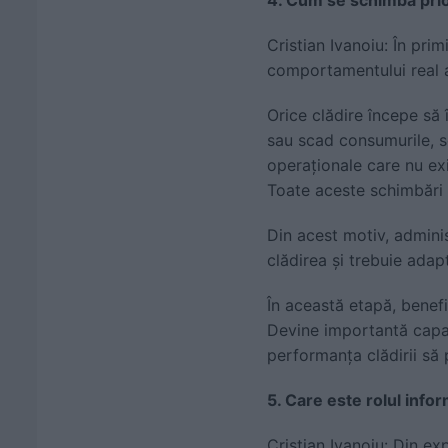
Cristian Ivanoiu: În prim
comportamentului real al 
Orice clădire începe să î
sau scad consumurile, s
operaționale care nu exi
Toate aceste schimbări i
Din acest motiv, adminis
clădirea și trebuie adapt
În această etapă, benefic
Devine importantă capac
performanța clădirii să
5. Care este rolul inform
Cristian Ivanoiu: Din e