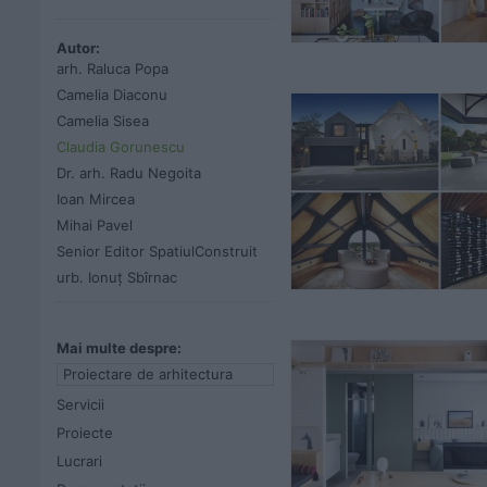
Autor:
arh. Raluca Popa
Camelia Diaconu
Camelia Sisea
Claudia Gorunescu
Dr. arh. Radu Negoita
Ioan Mircea
Mihai Pavel
Senior Editor SpatiulConstruit
urb. Ionuț Sbîrnac
Mai multe despre:
Proiectare de arhitectura
Servicii
Proiecte
Lucrari