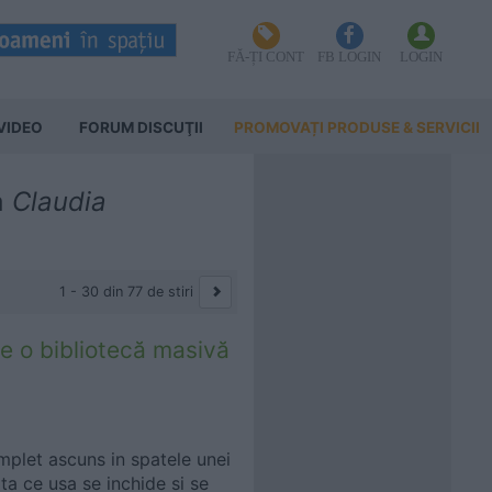
FĂ-ȚI CONT
FB LOGIN
LOGIN
VIDEO
FORUM DISCUŢII
PROMOVAȚI PRODUSE & SERVICII
a
Claudia
1 - 30 din 77 de stiri
e o bibliotecă masivă
mplet ascuns in spatele unei
ata ce usa se inchide si se