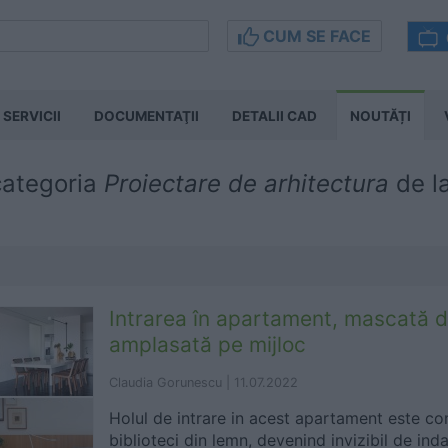
CUM SE FACE
SERVICII
DOCUMENTAŢII
DETALII CAD
NOUTĂȚI
 categoria
Proiectare de arhitectura
de l
Intrarea în apartament, mascată d
amplasată pe mijloc
Claudia Gorunescu |
11.07.2022
Holul de intrare in acest apartament este co
biblioteci din lemn, devenind invizibil de ind