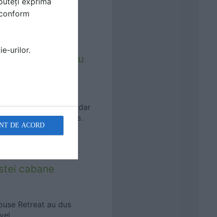
puteți exprima
i conform
e-urilor.
 ingenioase pentru
tament mic in Madrid, dar
 creative de depozitare.
NT DE ACORD
estei cabane
ouse Retreat au dus
vel.