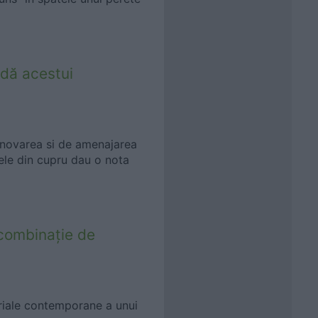
ldă acestui
enovarea si de amenajarea
ele din cupru dau o nota
combinaţie de
riale contemporane a unui