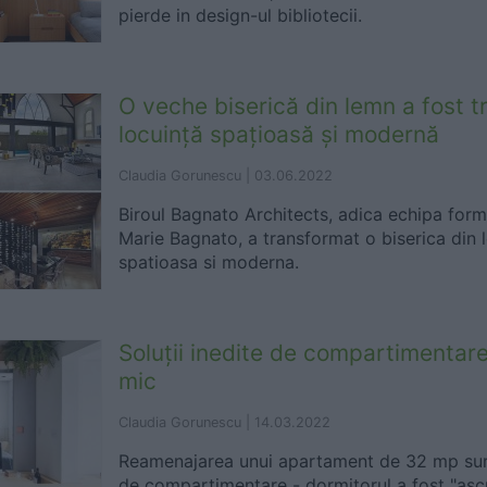
pierde in design-ul bibliotecii.
O veche biserică din lemn a fost t
locuinţă spaţioasă şi modernă
Claudia Gorunescu |
03.06.2022
Biroul Bagnato Architects, adica echipa form
Marie Bagnato, a transformat o biserica din 
spatioasa si moderna.
Soluţii inedite de compartimentar
mic
Claudia Gorunescu |
14.03.2022
Reamenajarea unui apartament de 32 mp surpr
de compartimentare - dormitorul a fost "ascu