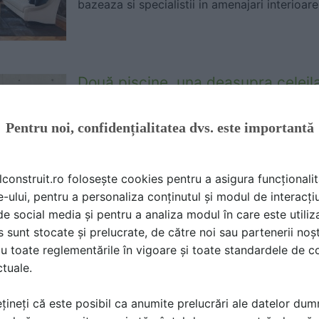
bazeaza si specialistii in amenajari interioare
Două piscine, una deasupra celeila
1
Claudia Gorunescu |
01.07.2020
|
Pentru noi, confidențialitatea dvs. este importantă
O piscina exterioara cu pardoseala transparen
parca deasupra unei alte piscine si ambele su
resedinte superbe din riviera portugheza.
lconstruit.ro folosește cookies pentru a asigura funcționalit
e-ului, pentru a personaliza conținutul și modul de interacți
i de social media și pentru a analiza modul în care este utiliza
sunt stocate și prelucrate, de către noi sau partenerii noșt
5 greşeli des întâlnite în gestionar
u toate reglementările în vigoare și toate standardele de co
ctuale.
Claudia Gorunescu |
28.02.2020
O greseala in dispunerea corpurilor de ilumi
țineți că este posibil ca anumite prelucrări ale datelor du
disconfort, asa ca haideti sa facem lumina 