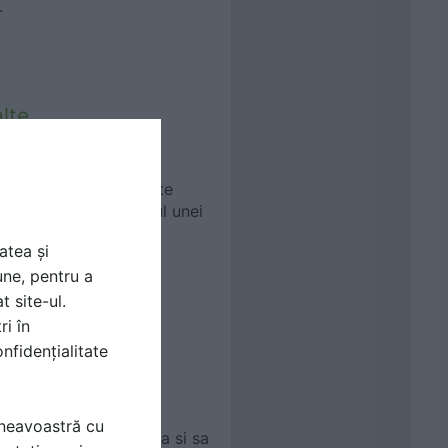
.
lte
ta, din sticla, pluteste
nt incluse in proiectul unei
atea și
une, pentru a
t site-ul.
ri în
ea iluminatului
nfidențialitate
nat aduce un puternic
mneavoastră cu
peste aceasta problema si sa