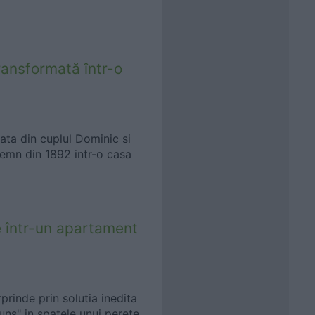
ransformată într-o
ata din cuplul Dominic si
lemn din 1892 intr-o casa
e într-un apartament
inde prin solutia inedita
ns" in spatele unui perete