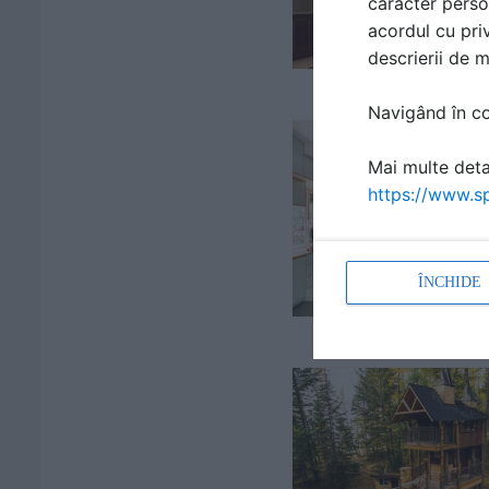
caracter perso
acordul cu priv
descrierii de 
Navigând în con
Mai multe detal
https://www.sp
ÎNCHIDE