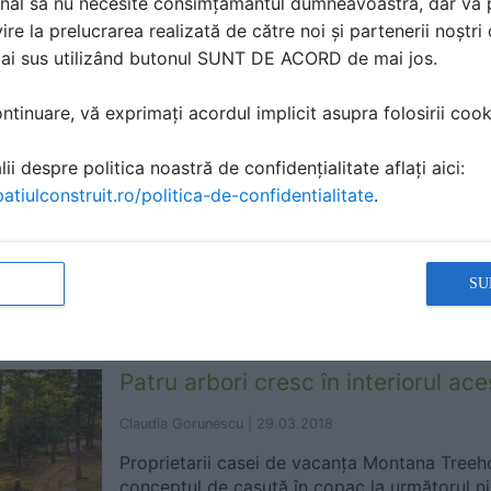
nal să nu necesite consimțământul dumneavoastră, dar vă 
vedem ce putem evita!
ire la prelucrarea realizată de către noi și partenerii noștr
mai sus utilizând butonul SUNT DE ACORD de mai jos.
tinuare, vă exprimați acordul implicit asupra folosirii cooki
Un apartament mic, dar cu soluții
depozitare
ii despre politica noastră de confidențialitate aflați aici:
atiulconstruit.ro/politica-de-confidentialitate
.
Claudia Gorunescu |
10.02.2020
Biroul de arhitectura elii a amenajat un apar
care se bucura de doua niveluri si de solutii
SU
Patru arbori cresc în interiorul ac
Claudia Gorunescu |
29.03.2018
Proprietarii casei de vacanța Montana Treeh
conceptul de casuță în copac la următorul ni