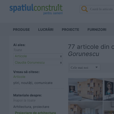
PRODUSE
LUCRĂRI
PROIECTE
FURNIZORI
Ai ales:
77 articole din
Toate
Gorunescu
Articole
x
Claudia Gorunescu
x
Vreau să citesc:
Articole
știri, noutăți, comunicate
Materiale despre:
Înapoi la toate
Arhitectura, proiectare
Proiectare de arhitectura