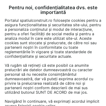
Pentru noi, confidențialitatea dvs. este
FĂ-ȚI CONT
LOGIN
importantă
CUM SE FACE
Portalul spatiulconstruit.ro folosește cookies pentru a
asigura funcționalitatea și securitatea site-ului, pentru
a personaliza conținutul și modul de interacțiune,
pentru a oferi facilități de social media și pentru a
analiza modul în care este utilizat site-ul. Aceste
Documentații
Specificații tehnice
Organizare de santier
Mobilier
EȘTI AICI:
cookies sunt stocate și prelucrate, de către noi sau
partenerii noștri în conformitate cu toate
Toaleta ecologica vidanjabila chesonata
reglementările în vigoare și toate standardele de
NEW DESIGN COMPOSITE
confidențialitate și securitate actuale.
vidanjabila, chesonata
Vă rugăm să rețineți că este posibil ca anumite
prelucrări ale datelor dumneavoastră cu caracter
Limba: Romana
personal să nu necesite consimțământul
dumneavoastră, dar vă puteți exprima acordul cu
privire la prelucrarea realizată de către noi și
475 afisari
partenerii noștri conform descrierii de mai sus
utilizând butonul SUNT DE ACORD de mai jos.
Salvează pdf
Tip documentatie: Specificații tehnice
Navigând în continuare, vă exprimați acordul implicit
asupra folosirii cookie-urilor.