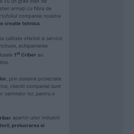
i cu un grad inalt de
teri armaţi cu fibra de
portofoliul companiei noastre
e creatie tehnica
.
a calitate oferind si servicii
functiune, echipamente
st
dusele
1
Criber
au
lice.
lor
, prin sisteme proiectate
vice, clientii companiei sunt
r cerintelor lor, pentru o
riber
apartin unor industrii
torii, prelucrarea si