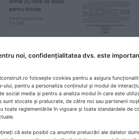
armat cu fibre de sticla
pentru lichide
Certificare produs
1 p | RO
ntru noi, confidențialitatea dvs. este importa
Aviz Sanitar nr 2/2012 -
Rezervor pentru apa
lconstruit.ro folosește cookies pentru a asigura funcționalit
potabila din rasini
e-ului, pentru a personaliza conținutul și modul de interacți
poliesterice armate cu
i de social media și pentru a analiza modul în care este utiliza
fibra de sticla
sunt stocate și prelucrate, de către noi sau partenerii noșt
u toate reglementările în vigoare și toate standardele de co
Certificare produs
1 p | RO
ctuale.
țineți că este posibil ca anumite prelucrări ale datelor du