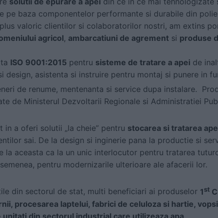
are
solutii de epurare a apei
din ce in ce mai tehnologizate s
 pe baza componentelor performante si durabile din polies
 plus valoric clientilor si colaboratorilor nostri, am extins 
meniului agricol
,
ambarcatiuni de agrement
si
produse d
ata
ISO 9001:2015
pentru
sisteme de tratare a apei
de inalt
i design, asistenta si instruire pentru montaj si punere in 
neri de renume, mentenanta si service dupa instalare. Pro
e de Ministerul Dezvoltarii Regionale si Administratiei Pub
 in a oferi solutii „la cheie” pentru
stocarea si tratarea ape
ntilor sai. De la design si inginerie pana la productie si ser
e la aceasta ca la un unic interlocutor pentru tratarea tuturo
e asemenea, pentru modernizarile ulterioare ale afacerii lor.
st
ile din sectorul de stat, multi beneficiari ai produselor
1
C
ii, procesarea laptelui, fabrici de celuloza si hartie, vopsi
e unitati din sectorul industrial care utilizeaza apa
.