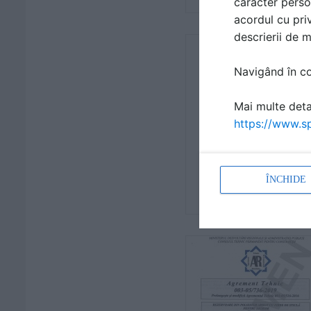
caracter perso
acordul cu priv
descrierii de 
Navigând în con
Mai multe detal
https://www.sp
ÎNCHIDE