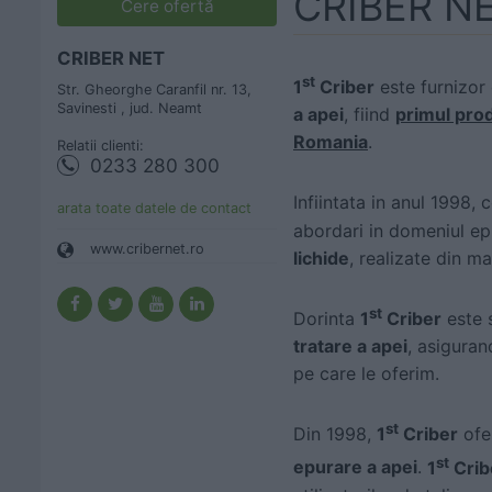
CRIBER N
Cere ofertă
CRIBER NET
st
1
Criber
este furnizor
Str. Gheorghe Caranfil nr. 13,
Savinesti , jud. Neamt
a apei
, fiind
primul prod
Romania
.
Relatii clienti:
0233 280 300
Infiintata in anul 1998
arata toate datele de contact
abordari in domeniul epu
www.cribernet.ro
lichide
, realizate din ma
st
Dorinta
1
Criber
este s
tratare a apei
, asiguran
pe care le oferim.
st
Din 1998,
1
Criber
ofer
st
epurare a apei
.
1
Crib