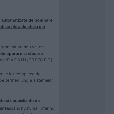
ii automatizate de pompare
i cu fibra de sticla din
eterminat un nou val de
de epurare si stocare
la/P.A.F.S.I.N./F.R.P./G.R.P.).
evoile lor complexe de
 pe termen lung a sistemelor
nte si specializate de
mâneasca si nu numai, oferind