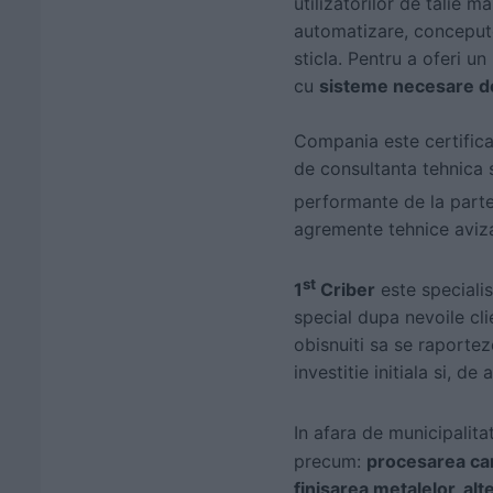
utilizatorilor de talie m
automatizare, concepute
sticla. Pentru a oferi un
cu
sisteme necesare do
Compania este certific
de consultanta tehnica s
performante de la parte
agremente tehnice avizat
st
1
Criber
este specialist
special dupa nevoile clie
obisnuiti sa se raportez
investitie initiala si, d
In afara de municipalitat
precum:
procesarea carn
finisarea metalelor, alt