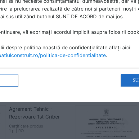
nal să nu necesite consimțământul dumneavoastră, dar vă 
ire la prelucrarea realizată de către noi și partenerii noștr
mai sus utilizând butonul SUNT DE ACORD de mai jos.
Aviz Tehnic de
prelungire pentru 003-
tinuare, vă exprimați acordul implicit asupra folosirii cooki
05/758-2019 - Statii de
epurare cu alimentare
ii despre politica noastră de confidențialitate aflați aici:
secventiala - CRIBER
atiulconstruit.ro/politica-de-confidentialitate
.
SBB - a apelor uzate
Certificare produs
1 p | RO
SU
Agrement Tehnic -
Rezervoare 1st Criber
Certificare produs
1 p | RO