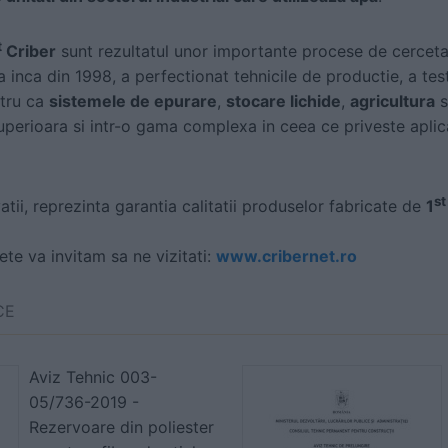
t
Criber
sunt rezultatul unor importante procese de cercetar
inca din 1998, a perfectionat tehnicile de productie, a test
tru ca
sistemele de epurare
,
stocare lichide
,
agricultura
s
superioara si intr-o gama complexa in ceea ce priveste aplicat
st
atii, reprezinta garantia calitatii produselor fabricate de
1
e va invitam sa ne vizitati:
www.cribernet.ro
CE
Aviz Tehnic 003-
05/736-2019 -
Rezervoare din poliester