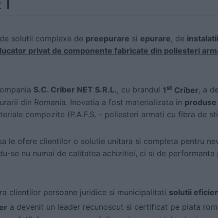
ET
 de solutii complexe de
preepurare
si
epurare
, de
instalat
ucator privat de componente fabricate din poliesteri armat
st
, compania
S.C. Criber NET S.R.L.
, cu brandul
1
Criber
, a d
rarii din Romania. Inovatia a fost materializata in
produse 
teriale compozite (P.A.F.S. - poliesteri armati cu fibra de stic
a le ofere clientilor o solutie unitara si completa pentru n
du-se nu numai de calitatea achizitiei, ci si de performanta
a clientilor persoane juridice si municipalitati
solutii eficie
er
a devenit un leader recunoscut si certificat pe piata ro