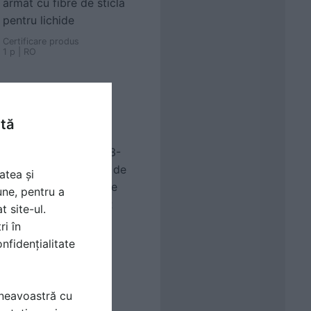
armat cu fibre de sticla
pentru lichide
Certificare produs
1 p | RO
ntă
Agrement Tehnic 003-
05/758-2019 - Statii de
atea și
epurare cu alimentare
une, pentru a
secventiala - CRIBER
t site-ul.
SBB - a apelor uzate
ri în
nfidențialitate
Certificare produs
1 p | RO
mneavoastră cu