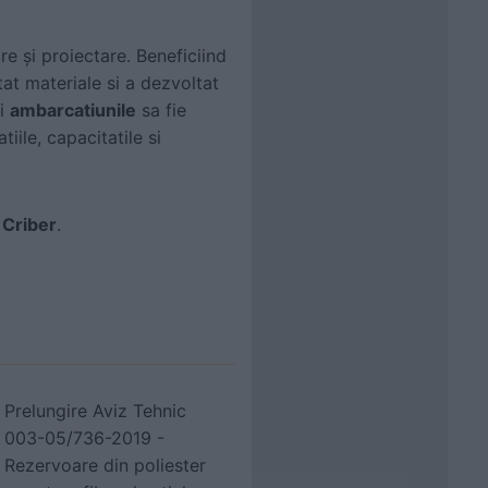
e şi proiectare. Beneficiind
at materiale si a dezvoltat
i
ambarcatiunile
sa fie
iile, capacitatile si
Criber
.
Prelungire Aviz Tehnic
003-05/736-2019 -
Rezervoare din poliester