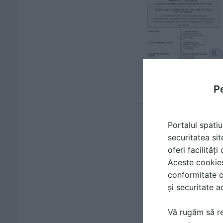
Pe
Portalul spatiu
securitatea sit
oferi facilităț
Aceste cookies 
conformitate c
și securitate a
Vă rugăm să re