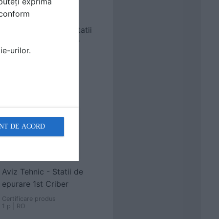
puteți exprima
i conform
Agrement Tehnic - Statii
de epurare 1st Criber
e-urilor.
Certificare produs
1 p | RO
NT DE ACORD
Aviz Tehnic - Statii de
epurare 1st Criber
Certificare produs
1 p | RO