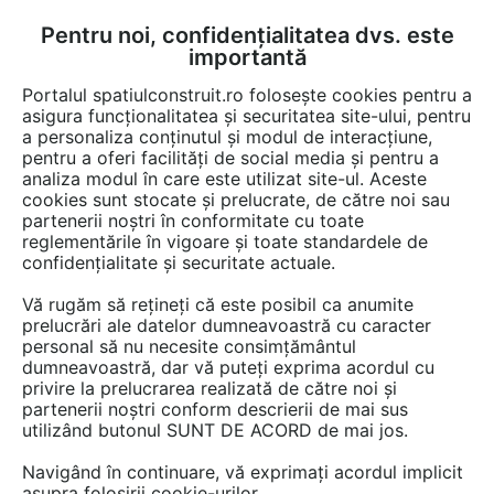
Pentru noi, confidențialitatea dvs. este
FĂ-ȚI CONT
LOGIN
importantă
CUM SE FACE
Portalul spatiulconstruit.ro folosește cookies pentru a
asigura funcționalitatea și securitatea site-ului, pentru
a personaliza conținutul și modul de interacțiune,
pentru a oferi facilități de social media și pentru a
analiza modul în care este utilizat site-ul. Aceste
Game de produse
Instalatii ventilare / climatizare
Instalatii de 
EȘTI AICI:
cookies sunt stocate și prelucrate, de către noi sau
partenerii noștri în conformitate cu toate
reglementările în vigoare și toate standardele de
confidențialitate și securitate actuale.
Vă rugăm să rețineți că este posibil ca anumite
prelucrări ale datelor dumneavoastră cu caracter
personal să nu necesite consimțământul
dumneavoastră, dar vă puteți exprima acordul cu
privire la prelucrarea realizată de către noi și
partenerii noștri conform descrierii de mai sus
utilizând butonul SUNT DE ACORD de mai jos.
Navigând în continuare, vă exprimați acordul implicit
asupra folosirii cookie-urilor.