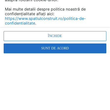
Mai multe detalii despre politica noastră de
confidențialitate aflați aici:
Sifoane condens pentru aer
https://www.spatiulconstruit.ro/politica-de-
confidentialitate
.
conditionat si ventilatie HL
Hutterer & Lechner
ÎNCHIDE
Marca:
PRODUS FURNIZAT DE:
SUNT DE ACORD
HL ROMANIA
Vezi profil furnizor
Cere ofertă
Contactează
Descriere
Documentaţii (14)
Detalii CAD (7)
In multe situatii solutiile pentru evacuarea apei de