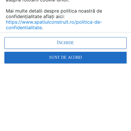
Mai multe detalii despre politica noastră de
confidențialitate aflați aici:
Aparate de aer conditionat
https://www.spatiulconstruit.ro/politica-de-
confidentialitate
.
portabile si usor de instalat
pentru locuinte, birouri sau
ÎNCHIDE
rulote AlecoAir
SUNT DE ACORD
Marca:
PRODUS FURNIZAT DE:
ALECOAIR
Vezi profil furnizor
Cere ofertă
Contactează
Descriere
Imagini (34)