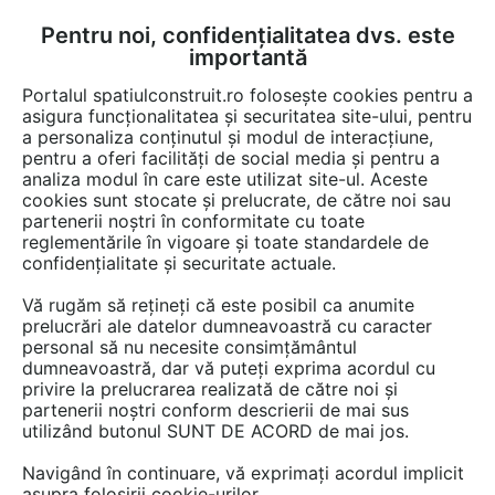
Pentru noi, confidențialitatea dvs. este
FĂ-ȚI CONT
LOGIN
importantă
CUM SE FACE
Portalul spatiulconstruit.ro folosește cookies pentru a
asigura funcționalitatea și securitatea site-ului, pentru
a personaliza conținutul și modul de interacțiune,
pentru a oferi facilități de social media și pentru a
analiza modul în care este utilizat site-ul. Aceste
Game de produse
Instalatii ventilare / climatizare
Instalatii de 
EȘTI AICI:
cookies sunt stocate și prelucrate, de către noi sau
partenerii noștri în conformitate cu toate
reglementările în vigoare și toate standardele de
confidențialitate și securitate actuale.
Vă rugăm să rețineți că este posibil ca anumite
prelucrări ale datelor dumneavoastră cu caracter
personal să nu necesite consimțământul
dumneavoastră, dar vă puteți exprima acordul cu
privire la prelucrarea realizată de către noi și
partenerii noștri conform descrierii de mai sus
utilizând butonul SUNT DE ACORD de mai jos.
Navigând în continuare, vă exprimați acordul implicit
asupra folosirii cookie-urilor.