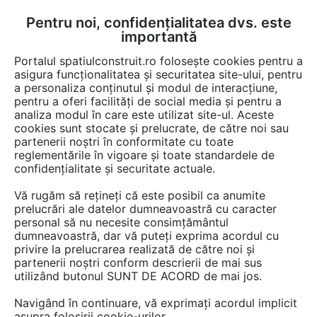
Pentru noi, confidențialitatea dvs. este
FĂ-ȚI CONT
LOGIN
importantă
CUM SE FACE
Portalul spatiulconstruit.ro folosește cookies pentru a
asigura funcționalitatea și securitatea site-ului, pentru
a personaliza conținutul și modul de interacțiune,
pentru a oferi facilități de social media și pentru a
analiza modul în care este utilizat site-ul. Aceste
Game de produse
Pereti de compartimentare
Pereti, tavane, co
EȘTI AICI:
cookies sunt stocate și prelucrate, de către noi sau
partenerii noștri în conformitate cu toate
reglementările în vigoare și toate standardele de
confidențialitate și securitate actuale.
Vă rugăm să rețineți că este posibil ca anumite
prelucrări ale datelor dumneavoastră cu caracter
personal să nu necesite consimțământul
dumneavoastră, dar vă puteți exprima acordul cu
privire la prelucrarea realizată de către noi și
partenerii noștri conform descrierii de mai sus
utilizând butonul SUNT DE ACORD de mai jos.
Navigând în continuare, vă exprimați acordul implicit
asupra folosirii cookie-urilor.