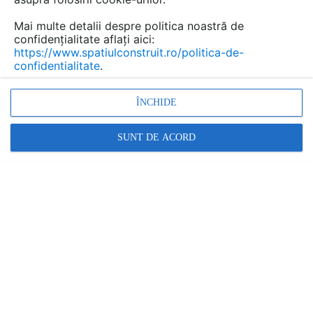
Mai multe detalii despre politica noastră de
confidențialitate aflați aici:
Pereti amovibili izolati fonic,
https://www.spatiulconstruit.ro/politica-de-
confidentialitate
.
pentru birouri, hoteluri, sali de
spectacole HUFCOR
ÎNCHIDE
Marca:
PRODUS FURNIZAT DE:
SUNT DE ACORD
HISTRIA INTERNATIONAL
Vezi profil furnizor
Cere ofertă
Contactează
Descriere
Imagini (41)
Documentaţii (9)
Video (2)
Articole (1)