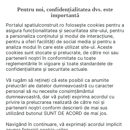
Pentru noi, confidențialitatea dvs. este
FĂ-ȚI CONT
LOGIN
importantă
CUM SE FACE
Portalul spatiulconstruit.ro folosește cookies pentru a
asigura funcționalitatea și securitatea site-ului, pentru
a personaliza conținutul și modul de interacțiune,
pentru a oferi facilități de social media și pentru a
analiza modul în care este utilizat site-ul. Aceste
De citit
Articole
Fatade tencuite / placate / ventilate
EȘTI AICI:
cookies sunt stocate și prelucrate, de către noi sau
Soluții Menatwork pentru
partenerii noștri în conformitate cu toate
reglementările în vigoare și toate standardele de
fațade ventilate tip siding
confidențialitate și securitate actuale.
pentru un design dinamic și
Vă rugăm să rețineți că este posibil ca anumite
rezistent
prelucrări ale datelor dumneavoastră cu caracter
personal să nu necesite consimțământul
dumneavoastră, dar vă puteți exprima acordul cu
privire la prelucrarea realizată de către noi și
Fațadele ventilate tip siding James Hardie
partenerii noștri conform descrierii de mai sus
utilizând butonul SUNT DE ACORD de mai jos.
combină frumusețea naturală a lemnului cu
tehnologii avansate pentru a oferi o
Navigând în continuare, vă exprimați acordul implicit
performanță superioară indiferent de sezon.
asupra folosirii cookie-urilor.