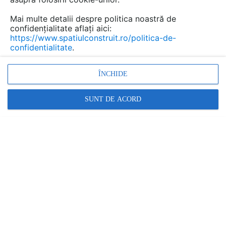
Plăcile pentru fațade ventilate James Hardie
Mai multe detalii despre politica noastră de
reprezintă soluția Menatwork pentru fațade
confidențialitate aflați aici:
versatile în texturi naturale, rezistente la foc.
https://www.spatiulconstruit.ro/politica-de-
confidentialitate
.
ÎNCHIDE
SUNT DE ACORD
Acestea creează nu doar soluții elegante de sine