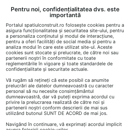
Pentru noi, confidențialitatea dvs. este
FĂ-ȚI CONT
LOGIN
importantă
CUM SE FACE
Portalul spatiulconstruit.ro folosește cookies pentru a
asigura funcționalitatea și securitatea site-ului, pentru
a personaliza conținutul și modul de interacțiune,
pentru a oferi facilități de social media și pentru a
analiza modul în care este utilizat site-ul. Aceste
cookies sunt stocate și prelucrate, de către noi sau
partenerii noștri în conformitate cu toate
reglementările în vigoare și toate standardele de
EQUITONE
confidențialitate și securitate actuale.
Vă rugăm să rețineți că este posibil ca anumite
prelucrări ale datelor dumneavoastră cu caracter
personal să nu necesite consimțământul
dumneavoastră, dar vă puteți exprima acordul cu
privire la prelucrarea realizată de către noi și
partenerii noștri conform descrierii de mai sus
utilizând butonul SUNT DE ACORD de mai jos.
PREZENTARE
PRODUSE
LUCRĂRI
ARTICOLE
Navigând în continuare, vă exprimați acordul implicit
asupra folosirii cookie-urilor.