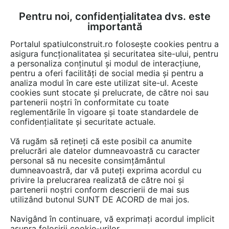
Pentru noi, confidențialitatea dvs. este
FĂ-ȚI CONT
LOGIN
importantă
CUM SE FACE
Portalul spatiulconstruit.ro folosește cookies pentru a
asigura funcționalitatea și securitatea site-ului, pentru
a personaliza conținutul și modul de interacțiune,
pentru a oferi facilități de social media și pentru a
analiza modul în care este utilizat site-ul. Aceste
De citit
Articole
Fatade tencuite / placate / ventilate
EȘTI AICI:
cookies sunt stocate și prelucrate, de către noi sau
Proiectarea economică a
partenerii noștri în conformitate cu toate
reglementările în vigoare și toate standardele de
fațadelor din fibrociment
confidențialitate și securitate actuale.
Equitone
Vă rugăm să rețineți că este posibil ca anumite
prelucrări ale datelor dumneavoastră cu caracter
personal să nu necesite consimțământul
Plăcile din fibrociment de la Equitone sunt
dumneavoastră, dar vă puteți exprima acordul cu
privire la prelucrarea realizată de către noi și
considerate produse economice și sustenabile
partenerii noștri conform descrierii de mai sus
prin excelență datorită faptului că, în procesul
utilizând butonul SUNT DE ACORD de mai jos.
de producție, au o amprentă redusă de carbon,
Navigând în continuare, vă exprimați acordul implicit
iar ciclul lor de viață este în concordanță cu
asupra folosirii cookie-urilor.