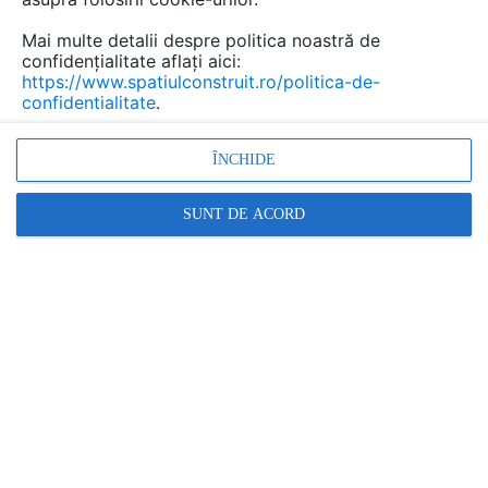
principiile unei construcții circulare. Dar
aceasta nu este singura perspectivă din care
Mai multe detalii despre politica noastră de
confidențialitate aflați aici:
putem privi lucrurile; panourile Equitone ne
https://www.spatiulconstruit.ro/politica-de-
oferă oportunități extraordinare de proiectare
confidentialitate
.
economică, fără a reduce exigențele privind
confortul, sănătatea locuirii și estetica.
ÎNCHIDE
SUNT DE ACORD