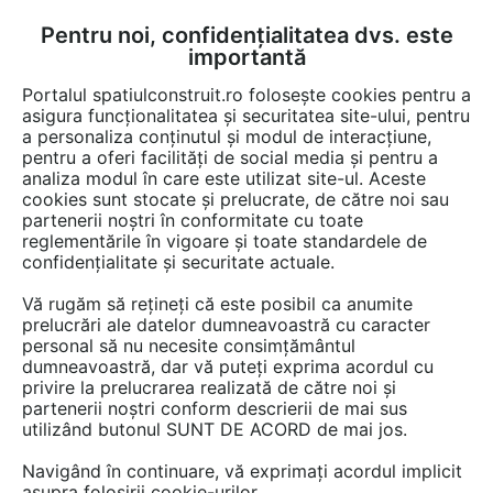
Pentru noi, confidențialitatea dvs. este
FĂ-ȚI CONT
LOGIN
importantă
CUM SE FACE
Portalul spatiulconstruit.ro folosește cookies pentru a
asigura funcționalitatea și securitatea site-ului, pentru
a personaliza conținutul și modul de interacțiune,
pentru a oferi facilități de social media și pentru a
analiza modul în care este utilizat site-ul. Aceste
Game de produse
Instalatii termice / incalzire
Termoizolatii, izo
EȘTI AICI:
cookies sunt stocate și prelucrate, de către noi sau
partenerii noștri în conformitate cu toate
reglementările în vigoare și toate standardele de
confidențialitate și securitate actuale.
Vă rugăm să rețineți că este posibil ca anumite
prelucrări ale datelor dumneavoastră cu caracter
personal să nu necesite consimțământul
dumneavoastră, dar vă puteți exprima acordul cu
privire la prelucrarea realizată de către noi și
partenerii noștri conform descrierii de mai sus
utilizând butonul SUNT DE ACORD de mai jos.
Navigând în continuare, vă exprimați acordul implicit
asupra folosirii cookie-urilor.