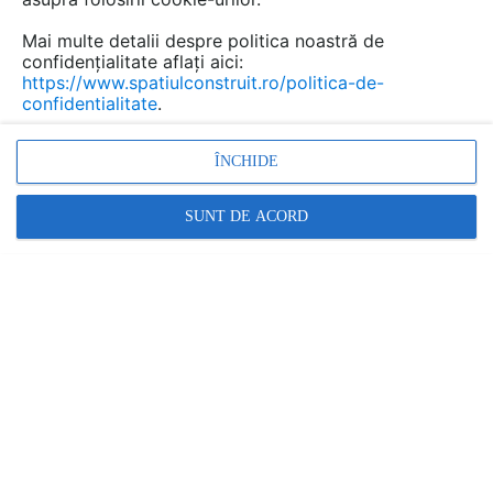
Mai multe detalii despre politica noastră de
confidențialitate aflați aici:
Cochilii vata minerala bazaltica
https://www.spatiulconstruit.ro/politica-de-
pentru termoizolarea
confidentialitate
.
conductelor COCHILTECH
ÎNCHIDE
Marca:
PRODUS FURNIZAT DE:
BANDATECH
SUNT DE ACORD
Vezi profil furnizor
Cere ofertă
Contactează
Descriere
Imagini (2)
Documentaţii (1)
Articole (1)
Cochilii din vata minerala bazaltica
sunt utilizate pentru