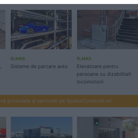
ELMAS
ELMAS
,
Sisteme de parcare auto
Elevatoare pentru
persoane cu dizabilitati
locomotorii
ă produsele și serviciile pe SpatiulConstruit.ro!