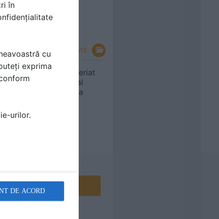
ri în
nfidențialitate
VEZI TOATE
mneavoastră cu
puteți exprima
20 de ani de parteneriat
i conform
Elmas-Linde Material
Handling, in Romania
e-urilor.
Contactează
NT DE ACORD