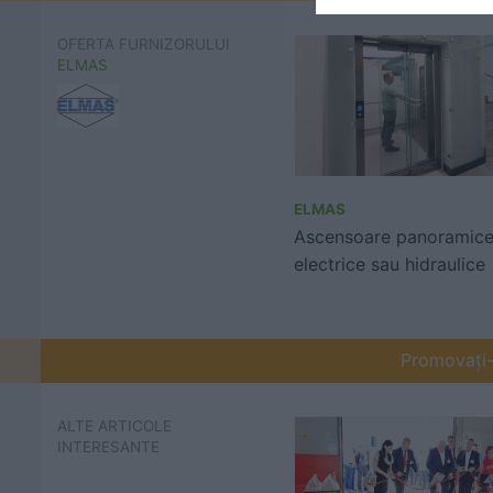
OFERTA FURNIZORULUI
ELMAS
ELMAS
Ascensoare panoramice
electrice sau hidraulice
Promovați-v
ALTE ARTICOLE
INTERESANTE