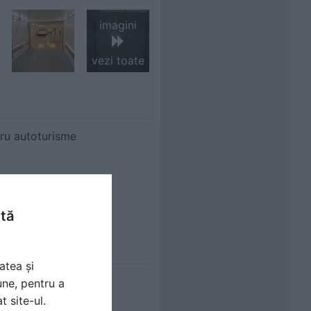
imagini
vezi toate
ru autoturisme
ntă
atea și
une, pentru a
t site-ul.