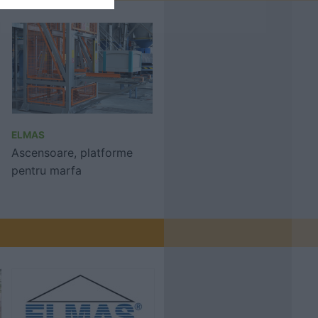
ELMAS
Ascensoare, platforme
pentru marfa