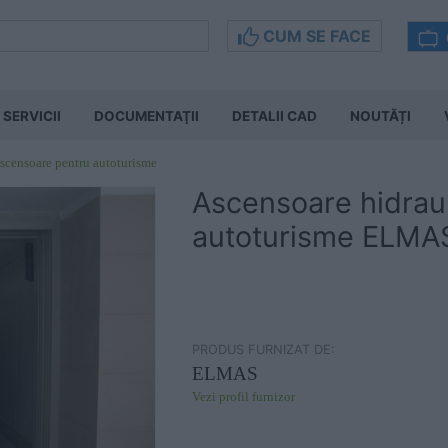
CUM SE FACE
SERVICII
DOCUMENTAŢII
DETALII CAD
NOUTĂȚI
scensoare pentru autoturisme
Ascensoare hidrau
autoturisme ELMA
PRODUS FURNIZAT DE:
ELMAS
Vezi profil furnizor