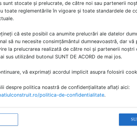
sunt stocate și prelucrate, de către noi sau partenerii noșt
u toate reglementările în vigoare și toate standardele de co
ctuale.
 gama
țineți că este posibil ca anumite prelucrări ale datelor du
nal să nu necesite consimțământul dumneavoastră, dar vă 
"CONSTRUCTORII DE
ire la prelucrarea realizată de către noi și partenerii noștr
ASCENSOARE -
mai sus utilizând butonul SUNT DE ACORD de mai jos.
concept, personalizare,
tehnologie”" - un nou
seminar marca Elmas
tinuare, vă exprimați acordul implicit asupra folosirii cooki
ii despre politica noastră de confidențialitate aflați aici:
atiulconstruit.ro/politica-de-confidentialitate
.
costă produsele din gama de
Cere ofertă
tru autoturisme ELMAS
SU
prețuri pentru proiectul tau.