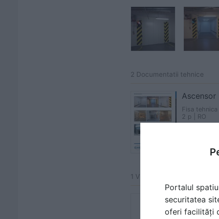
2 Documentatii tehnice
Ascensor 
Fisa tehnica
2 p | RO
Pe
1 Video
Portalul spatiu
securitatea sit
oferi facilităț