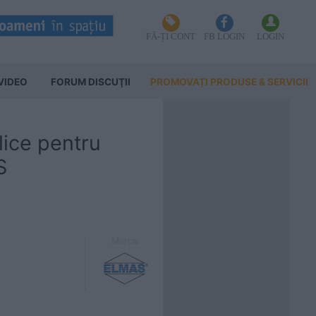
FĂ-ȚI CONT
FB LOGIN
LOGIN
VIDEO
FORUM DISCUŢII
PROMOVAȚI PRODUSE & SERVICII
lice pentru
S
Marca: