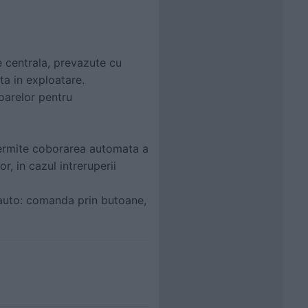
e centrala, prevazute cu
ta in exploatare.
oarelor pentru
permite coborarea automata a
r, in cazul intreruperii
r auto: comanda prin butoane,