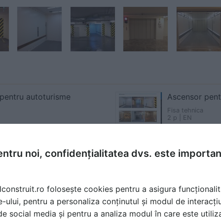
pentru autoturisme
Ascensor pent
Fisa tehnica
2 p | EN
ntru noi, confidențialitatea dvs. este importa
lconstruit.ro folosește cookies pentru a asigura funcționalit
Ascensor auto Elmas
e-ului, pentru a personaliza conținutul și modul de interacți
i de social media și pentru a analiza modul în care este utiliza