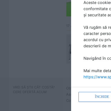
Aceste cookies 
conformitate c
și securitate a
17 articole despre aceasta
Vă rugăm să re
caracter perso
acordul cu priv
descrierii de 
Navigând în con
Mai multe detal
https://www.sp
VREI SĂ ȘTII CÂT COSTĂ?
Obține prețuri și află cât 
CERE OFERTĂ ACUM
Ascensoare hidraulice pen
ÎNCHIDE
Contactează ELMAS și cere 