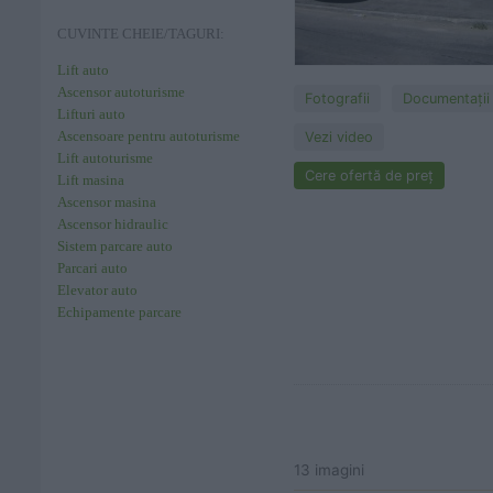
CUVINTE CHEIE/TAGURI:
Lift auto
Ascensor autoturisme
Fotografii
Documentaţii
Lifturi auto
Ascensoare pentru autoturisme
Vezi video
Lift autoturisme
Cere ofertă de preț
Lift masina
Ascensor masina
Ascensor hidraulic
Sistem parcare auto
Parcari auto
Elevator auto
Echipamente parcare
13 imagini