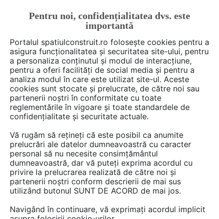
Pentru noi, confidențialitatea dvs. este
FĂ-ȚI CONT
LOGIN
importantă
CUM SE FACE
Portalul spatiulconstruit.ro folosește cookies pentru a
asigura funcționalitatea și securitatea site-ului, pentru
a personaliza conținutul și modul de interacțiune,
pentru a oferi facilități de social media și pentru a
analiza modul în care este utilizat site-ul. Aceste
Deschide filtre
cookies sunt stocate și prelucrate, de către noi sau
partenerii noștri în conformitate cu toate
reglementările în vigoare și toate standardele de
2 furnizori cu produse din categoria
confidențialitate și securitate actuale.
Accesorii,componente mobilier
care
Vă rugăm să rețineți că este posibil ca anumite
încep cu litera A
prelucrări ale datelor dumneavoastră cu caracter
personal să nu necesite consimțământul
dumneavoastră, dar vă puteți exprima acordul cu
privire la prelucrarea realizată de către noi și
partenerii noștri conform descrierii de mai sus
utilizând butonul SUNT DE ACORD de mai jos.
Navigând în continuare, vă exprimați acordul implicit
asupra folosirii cookie-urilor.