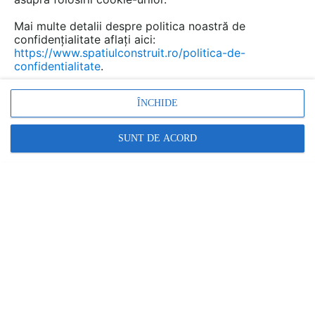
ALGERNON
Mai multe detalii despre politica noastră de
confidențialitate aflați aici:
In aceasta categorie:
https://www.spatiulconstruit.ro/politica-de-
1 produs
confidentialitate
.
Contactează
ÎNCHIDE
SUNT DE ACORD
ASA ROMANIA
In aceasta categorie:
3 produse
Contactează
Promovați-vă produsele și serviciile pe