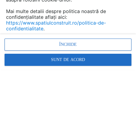
Accesorii,componente mobilier
Mai multe detalii despre politica noastră de
confidențialitate aflați aici:
Urmăreşte această temă
https://www.spatiulconstruit.ro/politica-de-
confidentialitate
.
Amenajari interioare
ÎNCHIDE
Monica Violeta
a scris
la data 21 Aug 2020,
22:17
SUNT DE ACORD
Buna seara, Va rog ma puteți sfătui cum sa
decorez livingul, menționez ca parchetul
este un gri mediu, pereții albi, canapeaua...
Buna ziua. Ma interesează un hamac supradimensionat in camera copilului , de agățat oe tavan.
Redactie SpatiulConstruit.ro
a scris
la data
27 Feb 2020, 17:14
Buna ziua, Unul din articolele publicate
recent face referire si la hamace. Accesati
linkul de mai jos pentru a accesa pagina...