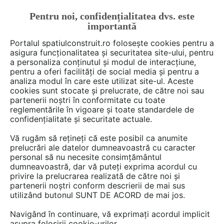
Pentru noi, confidențialitatea dvs. este
FĂ-ȚI CONT
LOGIN
importantă
CUM SE FACE
Portalul spatiulconstruit.ro folosește cookies pentru a
asigura funcționalitatea și securitatea site-ului, pentru
a personaliza conținutul și modul de interacțiune,
pentru a oferi facilități de social media și pentru a
analiza modul în care este utilizat site-ul. Aceste
Deschide filtre
cookies sunt stocate și prelucrate, de către noi sau
partenerii noștri în conformitate cu toate
reglementările în vigoare și toate standardele de
Ai o întrebare despre
confidențialitate și securitate actuale.
accesorii,componente mobilier?
Vă rugăm să rețineți că este posibil ca anumite
Scrie-o aici!
prelucrări ale datelor dumneavoastră cu caracter
personal să nu necesite consimțământul
dumneavoastră, dar vă puteți exprima acordul cu
privire la prelucrarea realizată de către noi și
partenerii noștri conform descrierii de mai sus
utilizând butonul SUNT DE ACORD de mai jos.
Navigând în continuare, vă exprimați acordul implicit
5 discuţii despre
asupra folosirii cookie-urilor.