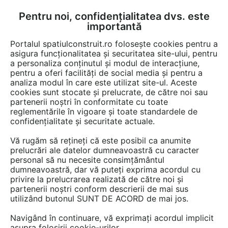
Pentru noi, confidențialitatea dvs. este
FĂ-ȚI CONT
LOGIN
importantă
CUM SE FACE
Portalul spatiulconstruit.ro folosește cookies pentru a
asigura funcționalitatea și securitatea site-ului, pentru
a personaliza conținutul și modul de interacțiune,
pentru a oferi facilități de social media și pentru a
analiza modul în care este utilizat site-ul. Aceste
Game de produse
Instalatii apa / canalizare / drenaj
Rezervoare
EȘTI AICI:
cookies sunt stocate și prelucrate, de către noi sau
partenerii noștri în conformitate cu toate
reglementările în vigoare și toate standardele de
confidențialitate și securitate actuale.
Vă rugăm să rețineți că este posibil ca anumite
prelucrări ale datelor dumneavoastră cu caracter
personal să nu necesite consimțământul
dumneavoastră, dar vă puteți exprima acordul cu
privire la prelucrarea realizată de către noi și
partenerii noștri conform descrierii de mai sus
utilizând butonul SUNT DE ACORD de mai jos.
Navigând în continuare, vă exprimați acordul implicit
asupra folosirii cookie-urilor.