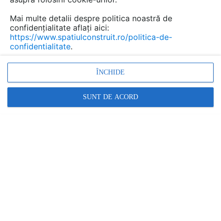
Mai multe detalii despre politica noastră de
confidențialitate aflați aici:
https://www.spatiulconstruit.ro/politica-de-
confidentialitate
.
ÎNCHIDE
Rezervoare subterane din fibra
SUNT DE ACORD
de sticla NEW DESIGN
COMPOSITE
- documentații
tehnice
Marca:
PRODUS FURNIZAT DE:
NEW DESIGN COMPOSITE
Vezi profil furnizor