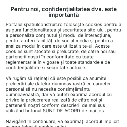
Pentru noi, confidențialitatea dvs. este
FĂ-ȚI CONT
LOGIN
importantă
CUM SE FACE
Portalul spatiulconstruit.ro folosește cookies pentru a
asigura funcționalitatea și securitatea site-ului, pentru
a personaliza conținutul și modul de interacțiune,
pentru a oferi facilități de social media și pentru a
analiza modul în care este utilizat site-ul. Aceste
Documentații
Certificari produs
Instalatii apa / canalizare / drenaj
EȘTI AICI:
cookies sunt stocate și prelucrate, de către noi sau
partenerii noștri în conformitate cu toate
Certificat SRAC-IQNET OHSAS
reglementările în vigoare și toate standardele de
18001-2007 NEW DESIGN
confidențialitate și securitate actuale.
COMPOSITE
Vă rugăm să rețineți că este posibil ca anumite
prelucrări ale datelor dumneavoastră cu caracter
Limba: Engleza
personal să nu necesite consimțământul
dumneavoastră, dar vă puteți exprima acordul cu
privire la prelucrarea realizată de către noi și
86 afisari
partenerii noștri conform descrierii de mai sus
utilizând butonul SUNT DE ACORD de mai jos.
Salvează pdf
Tip documentatie: Certificare produs
Navigând în continuare, vă exprimați acordul implicit
asupra folosirii cookie-urilor.