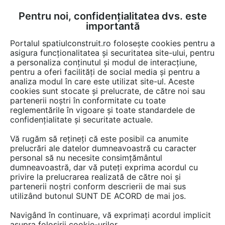
Pentru noi, confidențialitatea dvs. este
FĂ-ȚI CONT
LOGIN
importantă
CUM SE FACE
Portalul spatiulconstruit.ro folosește cookies pentru a
asigura funcționalitatea și securitatea site-ului, pentru
a personaliza conținutul și modul de interacțiune,
pentru a oferi facilități de social media și pentru a
analiza modul în care este utilizat site-ul. Aceste
Game de produse
Fundatie
Chituri, sigilanti, etansanti
Benzi d
EȘTI AICI:
cookies sunt stocate și prelucrate, de către noi sau
partenerii noștri în conformitate cu toate
reglementările în vigoare și toate standardele de
confidențialitate și securitate actuale.
Vă rugăm să rețineți că este posibil ca anumite
prelucrări ale datelor dumneavoastră cu caracter
personal să nu necesite consimțământul
dumneavoastră, dar vă puteți exprima acordul cu
privire la prelucrarea realizată de către noi și
partenerii noștri conform descrierii de mai sus
utilizând butonul SUNT DE ACORD de mai jos.
Navigând în continuare, vă exprimați acordul implicit
asupra folosirii cookie-urilor.