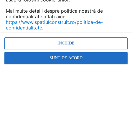
Mai multe detalii despre politica noastră de
confidențialitate aflați aici:
Benzi de etansare si
https://www.spatiulconstruit.ro/politica-de-
confidentialitate
.
impermeabilizare rosturi de
dilatare MAPEI
- documentații
ÎNCHIDE
tehnice
SUNT DE ACORD
Marca:
PRODUS FURNIZAT DE:
MAPEI
Vezi profil furnizor
Cere ofertă
Contactează
Descriere
Imagini (16)
Documentaţii (4)