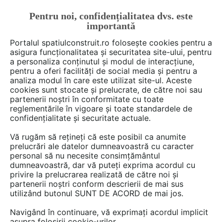
Pentru noi, confidențialitatea dvs. este
FĂ-ȚI CONT
LOGIN
importantă
CUM SE FACE
Portalul spatiulconstruit.ro folosește cookies pentru a
asigura funcționalitatea și securitatea site-ului, pentru
a personaliza conținutul și modul de interacțiune,
pentru a oferi facilități de social media și pentru a
analiza modul în care este utilizat site-ul. Aceste
De citit
Articole
Instalatii apa / canalizare / drenaj
EȘTI AICI:
cookies sunt stocate și prelucrate, de către noi sau
Geberit CleanLine30: Eleganță
partenerii noștri în conformitate cu toate
reglementările în vigoare și toate standardele de
minimalistă și igienă impecabilă
confidențialitate și securitate actuale.
în dușul tău
Vă rugăm să rețineți că este posibil ca anumite
prelucrări ale datelor dumneavoastră cu caracter
personal să nu necesite consimțământul
Subțire, funcțional și proiectat inteligent până
dumneavoastră, dar vă puteți exprima acordul cu
privire la prelucrarea realizată de către noi și
în cele mai mici detalii: rigola de duș Geberit
partenerii noștri conform descrierii de mai sus
CleanLine30, realizată din oțel inoxidabil de
utilizând butonul SUNT DE ACORD de mai jos.
înaltă calitate, oferă un design modern și o
Navigând în continuare, vă exprimați acordul implicit
adaptabilitate maximă pentru utilizarea de zi
asupra folosirii cookie-urilor.