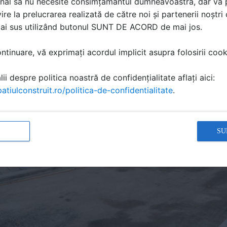
nal să nu necesite consimțământul dumneavoastră, dar vă 
ire la prelucrarea realizată de către noi și partenerii noștr
mai sus utilizând butonul SUNT DE ACORD de mai jos.
tinuare, vă exprimați acordul implicit asupra folosirii cooki
ii despre politica noastră de confidențialitate aflați aici:
atiulconstruit.ro/politica-de-confidentialitate
.
SU