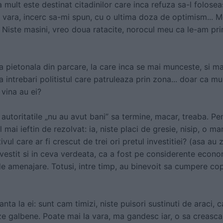
 mult este destinat citadinilor care inca refuza sa-l folose
a vara, incerc sa-mi spun, cu o ultima doza de optimism... 
) Niste masini, vreo doua ratacite, norocul meu ca le-am prins
a pietonala din parcare, la care inca se mai munceste, si m
a intrebari politistul care patruleaza prin zona... doar ca mu
 vina au ei?
 autoritatile „nu au avut bani” sa termine, macar, treaba. P
mai ieftin de rezolvat: ia, niste placi de gresie, nisip, o ma
ivul care ar fi crescut de trei ori pretul investitiei? (asa au 
nvestit si in ceva verdeata, ca a fost pe considerente econ
 de amenajare. Totusi, intre timp, au binevoit sa cumpere copa
nta la ei: sunt cam timizi, niste puisori sustinuti de araci,
e galbene. Poate mai la vara, ma gandesc iar, o sa creasca, 