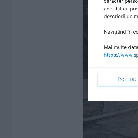
caracter perso
acordul cu priv
descrierii de 
Navigând în con
Mai multe detal
https://www.sp
ÎNCHIDE