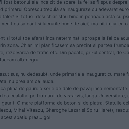
a fi fost betonul ala incalzit de soare, la fel as fi spus despre
nd primarul Oprescu trebuia sa inaugureze cu adevarat eur
italei? Si totusi, desi chiar stau bine in perioada asta cu ps
 venit ca sa caut si lucrurile bune de aici) ma uit in jur cu
nt si totul (pe afara) inca neterminat, aproape la fel ca a
rin zona. Chiar imi planificasem sa prezint si partea frumo
, rezolvarea de trafic etc. Din pacate, gri-ul central, de Ca
e faceam alb-negru.
zut sus, nu dedesubt, unde primaria a inaugurat cu mare f
fata, nu prea am ce lauda.
nca plina de gauri: o serie de dale de pavaj inca nemontate 
tea cealalta, pe trotuarul de vis-a-vis, langa Universitate, 
 gaurit. O mare platforma de beton si de piatra. Statuile ce
escu, Mihai Viteazu, Gheroghe Lazar si Spiru Haret), readuse
 acest spatiu prea... gol.