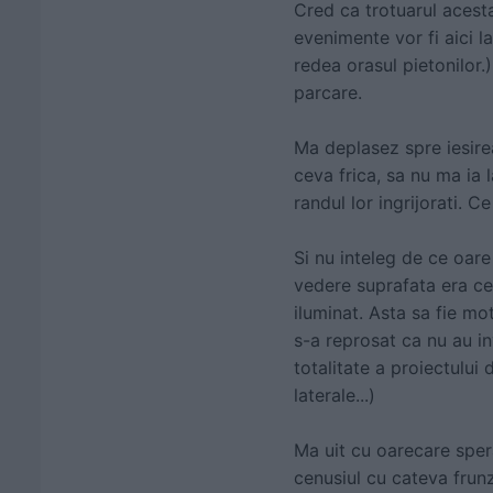
Cred ca trotuarul acesta
evenimente vor fi aici l
redea orasul pietonilor.
parcare.
Ma deplasez spre iesire
ceva frica, sa nu ma ia l
randul lor ingrijorati. Ce
Si nu inteleg de ce oare
vedere suprafata era cel 
iluminat. Asta sa fie mot
s-a reprosat ca nu au i
totalitate a proiectului
laterale...)
Ma uit cu oarecare spera
cenusiul cu cateva frunz