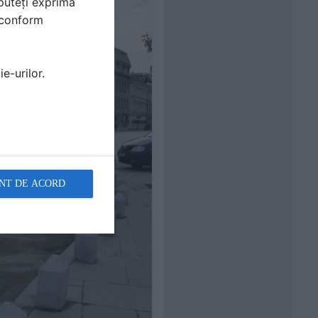
puteți exprima
i conform
e-urilor.
NT DE ACORD