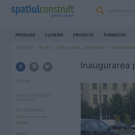
PRODUSE
LUCRĂRI
PROIECTE
FURNIZORI
EȘTI AICI:
De citit
știri, noutăți, comunicate
Administrati
Inaugurarea p
76 afisari
PUBLICAT ÎN DATA:
16.11.2012
IN CATEGORIA:
Cultura si societate
Noutăți
TEMA: