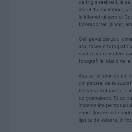
de frig a realitatii. Ia s
maret 15 noiembrie, ca
la kilometrul zero al Cap
fotoreporter (sincer, am
Gol, pavaj cenusiu, cime
asa, faceam fotografii p
nostru catre modernizare
fotografiile. Mai bine l
Asa ca va spun ce am va
din pacate, de la supra
Placarea trotuarelor e i
pe gramajoare. Si pe par
incremenite pe trotuarul
zonei (Ion Heliade Radul
lipsite de valoare, in tot