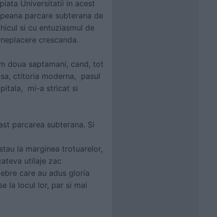
 piata Universitatii in acest
opeana parcare subterana de
ihicul si cu entuziasmul de
 o neplacere crescanda.
cum doua saptamani, cand, tot
asa, ctitoria moderna, pasul
pitala, mi-a stricat si
ast parcarea subterana. Si
stau la marginea trotuarelor,
cateva utilaje zac
lebre care au adus gloria
 la locul lor, par si mai