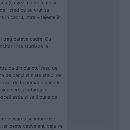
asca (sa vezi ce de lume si
Mda, cred ca au vrut sa
 in cadru, intra vitejeste in
ai trag cateva cadre. Cu
ncitorii ma studiaza la
entru ca din punctul meu de
na de banci si niste stalpi de
zis cei de la primarie cand li
omice nerespectarea in
ceii astia si sa ii puna pe
 care incearca sa imbuneze
iar peste cativa ani, deja va