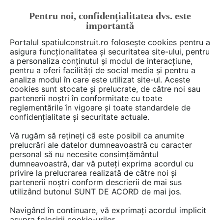
Pentru noi, confidențialitatea dvs. este
FĂ-ȚI CONT
LOGIN
importantă
CUM SE FACE
Portalul spatiulconstruit.ro folosește cookies pentru a
asigura funcționalitatea și securitatea site-ului, pentru
a personaliza conținutul și modul de interacțiune,
pentru a oferi facilități de social media și pentru a
analiza modul în care este utilizat site-ul. Aceste
De citit
Articole
Noutăți din piață
EȘTI AICI:
cookies sunt stocate și prelucrate, de către noi sau
Geberit Product Finder:
partenerii noștri în conformitate cu toate
reglementările în vigoare și toate standardele de
Instrumentul online pentru
confidențialitate și securitate actuale.
identificarea rapidă a
Vă rugăm să rețineți că este posibil ca anumite
produselor Geberit
prelucrări ale datelor dumneavoastră cu caracter
personal să nu necesite consimțământul
dumneavoastră, dar vă puteți exprima acordul cu
privire la prelucrarea realizată de către noi și
Baia este unul dintre cele mai complexe spații
partenerii noștri conform descrierii de mai sus
utilizând butonul SUNT DE ACORD de mai jos.
din locuință. Aici trebuie să funcționeze corect,
în același timp, toaleta, zona lavoarului și
Navigând în continuare, vă exprimați acordul implicit
dușul, fără compromisuri estetice sau
asupra folosirii cookie-urilor.