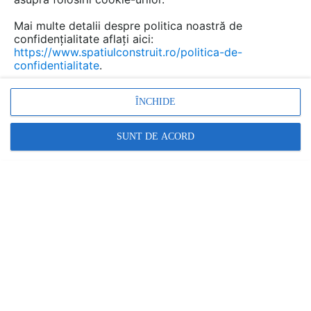
funcționale.
Mai multe detalii despre politica noastră de
O planificare corectă vă ajută să:
confidențialitate aflați aici:
• valorificați eficient spațiul disponibil
https://www.spatiulconstruit.ro/politica-de-
• alegeți produse compatibile între ele
confidentialitate
.
• evitați modificările costisitoare ulterioare
ÎNCHIDE
SUNT DE ACORD