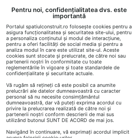
Pentru noi, confidențialitatea dvs. este
FĂ-ȚI CONT
LOGIN
importantă
CUM SE FACE
Portalul spatiulconstruit.ro folosește cookies pentru a
asigura funcționalitatea și securitatea site-ului, pentru
a personaliza conținutul și modul de interacțiune,
pentru a oferi facilități de social media și pentru a
analiza modul în care este utilizat site-ul. Aceste
De citit
știri, noutăți, comunicate
Noutăți din piață
EȘTI AICI:
cookies sunt stocate și prelucrate, de către noi sau
Fosa biologica IMHOFF
partenerii noștri în conformitate cu toate
reglementările în vigoare și toate standardele de
confidențialitate și securitate actuale.
Vă rugăm să rețineți că este posibil ca anumite
prelucrări ale datelor dumneavoastră cu caracter
personal să nu necesite consimțământul
dumneavoastră, dar vă puteți exprima acordul cu
privire la prelucrarea realizată de către noi și
partenerii noștri conform descrierii de mai sus
utilizând butonul SUNT DE ACORD de mai jos.
Navigând în continuare, vă exprimați acordul implicit
asupra folosirii cookie-urilor.