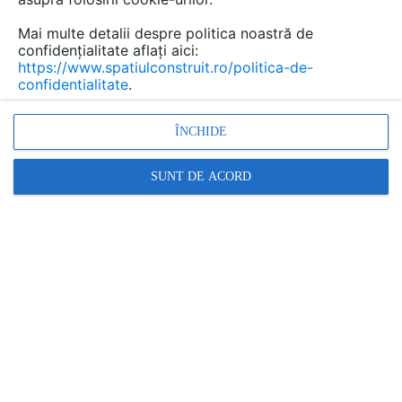
Mai multe detalii despre politica noastră de
confidențialitate aflați aici:
https://www.spatiulconstruit.ro/politica-de-
confidentialitate
.
Aceste tipuri de fose sunt utilizate pe scara larga in
ÎNCHIDE
realizarea de instalatii de epurare noi sau in
reconditionarea instalatiilor vechi, intrucat reprezinta
SUNT DE ACORD
sectiuni de pretratare utile pentru fluidizarea incarcaturii
poluante a agentului de scurgere.