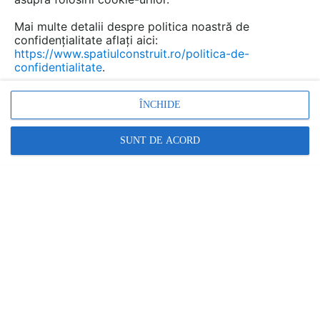
Mai multe detalii despre politica noastră de
confidențialitate aflați aici:
https://www.spatiulconstruit.ro/politica-de-
confidentialitate
.
ÎNCHIDE
CRIBER NET
SUNT DE ACORD
Statii si microstatii de epurare pentru purificarea apelor
uzate