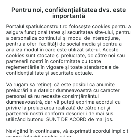
Pentru noi, confidențialitatea dvs. este
FĂ-ȚI CONT
LOGIN
importantă
CUM SE FACE
Portalul spatiulconstruit.ro folosește cookies pentru a
asigura funcționalitatea și securitatea site-ului, pentru
a personaliza conținutul și modul de interacțiune,
pentru a oferi facilități de social media și pentru a
analiza modul în care este utilizat site-ul. Aceste
cookies sunt stocate și prelucrate, de către noi sau
Afla totul despre "Fose
partenerii noștri în conformitate cu toate
reglementările în vigoare și toate standardele de
septice"
confidențialitate și securitate actuale.
Vă rugăm să rețineți că este posibil ca anumite
prelucrări ale datelor dumneavoastră cu caracter
RESTRANGE
4 GAME DE PRODUSE
personal să nu necesite consimțământul
dumneavoastră, dar vă puteți exprima acordul cu
privire la prelucrarea realizată de către noi și
partenerii noștri conform descrierii de mai sus
utilizând butonul SUNT DE ACORD de mai jos.
Navigând în continuare, vă exprimați acordul implicit
asupra folosirii cookie-urilor.