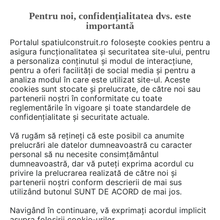
Pentru noi, confidențialitatea dvs. este
FĂ-ȚI CONT
LOGIN
importantă
CUM SE FACE
Portalul spatiulconstruit.ro folosește cookies pentru a
asigura funcționalitatea și securitatea site-ului, pentru
a personaliza conținutul și modul de interacțiune,
pentru a oferi facilități de social media și pentru a
analiza modul în care este utilizat site-ul. Aceste
De citit
Articole
Montaj, executie acoperisuri, invelito
EȘTI AICI:
cookies sunt stocate și prelucrate, de către noi sau
Cum poți avea un Acoperiș
partenerii noștri în conformitate cu toate
reglementările în vigoare și toate standardele de
Sănătos la un preț mai
confidențialitate și securitate actuale.
accesibil?
Vă rugăm să rețineți că este posibil ca anumite
prelucrări ale datelor dumneavoastră cu caracter
personal să nu necesite consimțământul
Dupa 10 de ani de experienta in domeniul
dumneavoastră, dar vă puteți exprima acordul cu
privire la prelucrarea realizată de către noi și
acoperisurilor, am ajuns la concluzia ca
partenerii noștri conform descrierii de mai sus
performanta si rezistenta unui acoperis metalic
utilizând butonul SUNT DE ACORD de mai jos.
tin 50% de tigla metalica si 50% de accesorii.
Navigând în continuare, vă exprimați acordul implicit
Un Acoperis Sanatos® este un sistem dinamic,
asupra folosirii cookie-urilor.