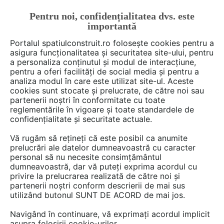
Pentru noi, confidențialitatea dvs. este
FĂ-ȚI CONT
LOGIN
importantă
CUM SE FACE
Portalul spatiulconstruit.ro folosește cookies pentru a
asigura funcționalitatea și securitatea site-ului, pentru
a personaliza conținutul și modul de interacțiune,
pentru a oferi facilități de social media și pentru a
analiza modul în care este utilizat site-ul. Aceste
De citit
Articole
Reparatii, intretinere acoperisuri, te
EȘTI AICI:
cookies sunt stocate și prelucrate, de către noi sau
Cum vă puteți proteja de
partenerii noștri în conformitate cu toate
reglementările în vigoare și toate standardele de
înșelătoriile realizate prin
confidențialitate și securitate actuale.
metoda "Acoperișul"
Vă rugăm să rețineți că este posibil ca anumite
prelucrări ale datelor dumneavoastră cu caracter
personal să nu necesite consimțământul
dumneavoastră, dar vă puteți exprima acordul cu
privire la prelucrarea realizată de către noi și
partenerii noștri conform descrierii de mai sus
utilizând butonul SUNT DE ACORD de mai jos.
Navigând în continuare, vă exprimați acordul implicit
asupra folosirii cookie-urilor.