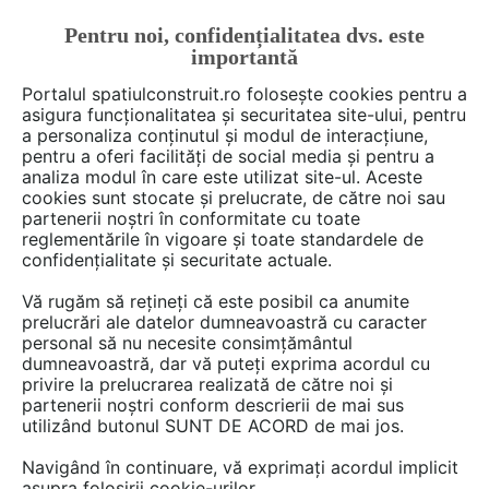
Pentru noi, confidențialitatea dvs. este
FĂ-ȚI CONT
LOGIN
importantă
CUM SE FACE
Portalul spatiulconstruit.ro folosește cookies pentru a
asigura funcționalitatea și securitatea site-ului, pentru
a personaliza conținutul și modul de interacțiune,
pentru a oferi facilități de social media și pentru a
analiza modul în care este utilizat site-ul. Aceste
De citit
Articole
Structuri / pereti / plansee
EȘTI AICI:
cookies sunt stocate și prelucrate, de către noi sau
Certificarea EPD înscrie
partenerii noștri în conformitate cu toate
reglementările în vigoare și toate standardele de
CEMACON în liga marilor
confidențialitate și securitate actuale.
producători europeni
Vă rugăm să rețineți că este posibil ca anumite
responsabili
prelucrări ale datelor dumneavoastră cu caracter
personal să nu necesite consimțământul
dumneavoastră, dar vă puteți exprima acordul cu
privire la prelucrarea realizată de către noi și
CEMACON, lider al pieței de blocuri ceramice
partenerii noștri conform descrierii de mai sus
utilizând butonul SUNT DE ACORD de mai jos.
din România, a făcut un pas important spre
sustenabilitate prin obținerea Declarației de
Navigând în continuare, vă exprimați acordul implicit
Mediu (EPD). Această certificare, care
asupra folosirii cookie-urilor.