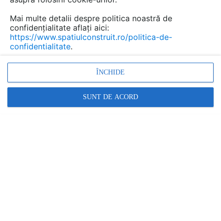
reprezintă un standard internațional de
Mai multe detalii despre politica noastră de
evaluare a impactului ecologic, include
confidențialitate aflați aici:
compania în grupul marilor producători
https://www.spatiulconstruit.ro/politica-de-
europeni responsabili.
confidentialitate
.
ÎNCHIDE
SUNT DE ACORD