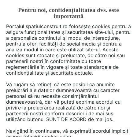
Pentru noi, confidențialitatea dvs. este
FĂ-ȚI CONT
LOGIN
importantă
CUM SE FACE
Portalul spatiulconstruit.ro folosește cookies pentru a
asigura funcționalitatea și securitatea site-ului, pentru
a personaliza conținutul și modul de interacțiune,
pentru a oferi facilități de social media și pentru a
analiza modul în care este utilizat site-ul. Aceste
De citit
Articole
Instalatii termice / incalzire
EȘTI AICI:
cookies sunt stocate și prelucrate, de către noi sau
Când și cum folosim țevi sau
partenerii noștri în conformitate cu toate
reglementările în vigoare și toate standardele de
conducte din PPR
confidențialitate și securitate actuale.
Vă rugăm să rețineți că este posibil ca anumite
prelucrări ale datelor dumneavoastră cu caracter
Apărute pe piața instalațiilor cu un deceniu și
personal să nu necesite consimțământul
mai bine în urmă, conductele și țevile PPR cu
dumneavoastră, dar vă puteți exprima acordul cu
inserție de fibră compozită au fost adoptate ca
privire la prelucrarea realizată de către noi și
partenerii noștri conform descrierii de mai sus
soluții viabile pentru multe lucrări de furnizare
utilizând butonul SUNT DE ACORD de mai jos.
a apei reci și calde, dar și pentru transportul
agentului termic între centrală și calorifere. Nu
Navigând în continuare, vă exprimați acordul implicit
asupra folosirii cookie-urilor.