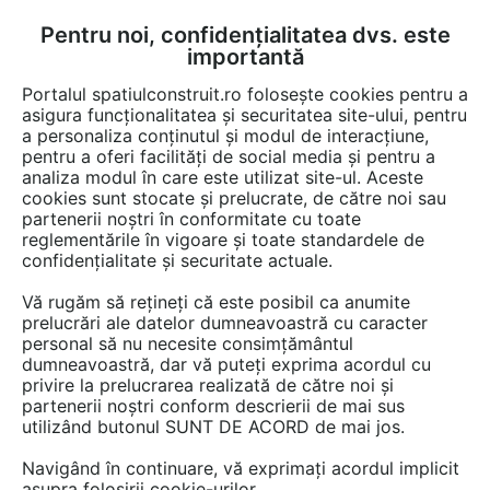
Pentru noi, confidențialitatea dvs. este
FĂ-ȚI CONT
LOGIN
importantă
CUM SE FACE
Portalul spatiulconstruit.ro folosește cookies pentru a
asigura funcționalitatea și securitatea site-ului, pentru
a personaliza conținutul și modul de interacțiune,
pentru a oferi facilități de social media și pentru a
analiza modul în care este utilizat site-ul. Aceste
Video
Pardoseli de interior
Adezivi gresie, faianta, alte placari
EȘTI AICI:
cookies sunt stocate și prelucrate, de către noi sau
partenerii noștri în conformitate cu toate
Video montaj parchet pe pardoseala din
reglementările în vigoare și toate standardele de
dale de ciment
confidențialitate și securitate actuale.
Vă rugăm să rețineți că este posibil ca anumite
31 afisari
prelucrări ale datelor dumneavoastră cu caracter
personal să nu necesite consimțământul
dumneavoastră, dar vă puteți exprima acordul cu
privire la prelucrarea realizată de către noi și
partenerii noștri conform descrierii de mai sus
utilizând butonul SUNT DE ACORD de mai jos.
Navigând în continuare, vă exprimați acordul implicit
asupra folosirii cookie-urilor.