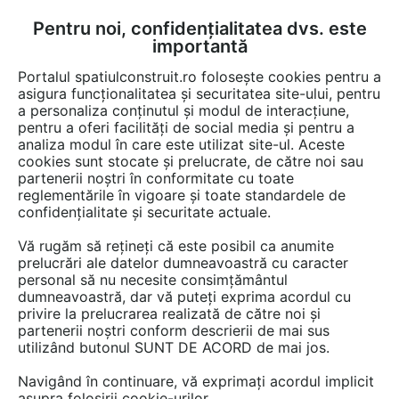
Pentru noi, confidențialitatea dvs. este
FĂ-ȚI CONT
LOGIN
importantă
CUM SE FACE
Portalul spatiulconstruit.ro folosește cookies pentru a
asigura funcționalitatea și securitatea site-ului, pentru
a personaliza conținutul și modul de interacțiune,
pentru a oferi facilități de social media și pentru a
analiza modul în care este utilizat site-ul. Aceste
Video
EȘTI AICI:
cookies sunt stocate și prelucrate, de către noi sau
partenerii noștri în conformitate cu toate
Sistem de administrare parcari - Janus
reglementările în vigoare și toate standardele de
Management System (JMS)
confidențialitate și securitate actuale.
Vă rugăm să rețineți că este posibil ca anumite
16 afisari
prelucrări ale datelor dumneavoastră cu caracter
personal să nu necesite consimțământul
dumneavoastră, dar vă puteți exprima acordul cu
privire la prelucrarea realizată de către noi și
partenerii noștri conform descrierii de mai sus
utilizând butonul SUNT DE ACORD de mai jos.
Navigând în continuare, vă exprimați acordul implicit
asupra folosirii cookie-urilor.