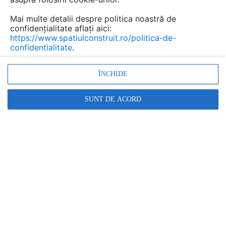
Mai multe detalii despre politica noastră de
confidențialitate aflați aici:
https://www.spatiulconstruit.ro/politica-de-
confidentialitate
.
ÎNCHIDE
Promovați-vă produsele și serviciile pe
SUNT DE ACORD
SpatiulConstruit.ro!
GAME DE TIPUL SISTEME AUTOMATE DE PARCARE
VEZI TOATE